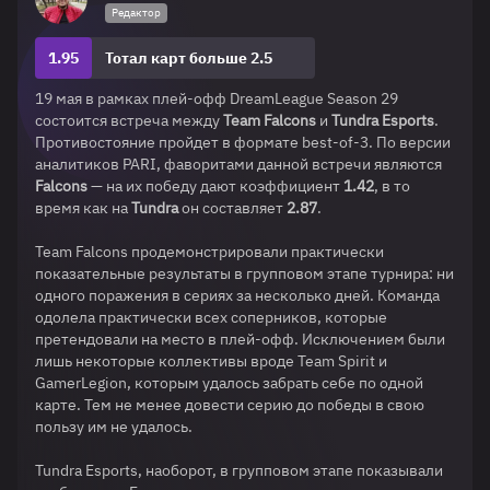
Редактор
1.95
Тотал карт больше 2.5
19 мая в рамках плей-офф DreamLeague Season 29
состоится встреча между
Team Falcons
и
Tundra Esports
.
Противостояние пройдет в формате best-of-3. По версии
аналитиков PARI, фаворитами данной встречи являются
Falcons
— на их победу дают коэффициент
1.42
, в то
время как на
Tundra
он составляет
2.87
.
Team Falcons продемонстрировали практически
показательные результаты в групповом этапе турнира: ни
одного поражения в сериях за несколько дней. Команда
одолела практически всех соперников, которые
претендовали на место в плей-офф. Исключением были
лишь некоторые коллективы вроде Team Spirit и
GamerLegion, которым удалось забрать себе по одной
карте. Тем не менее довести серию до победы в свою
пользу им не удалось.
Tundra Esports, наоборот, в групповом этапе показывали