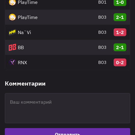
PlayTime
1-0
BO1
PlayTime
2-1
BO3
Na`Vi
1-2
BO3
BB
2-1
BO3
RNX
0-2
BO3
Комментарии
Отправить