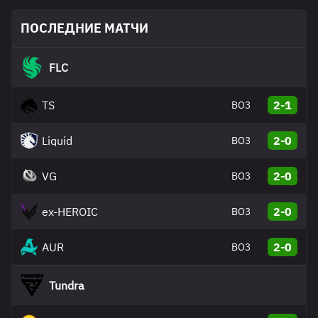
ПОСЛЕДНИЕ МАТЧИ
FLC
TS
2-1
BO3
Liquid
2-0
BO3
VG
2-0
BO3
ex-HEROIC
2-0
BO3
AUR
2-0
BO3
Tundra