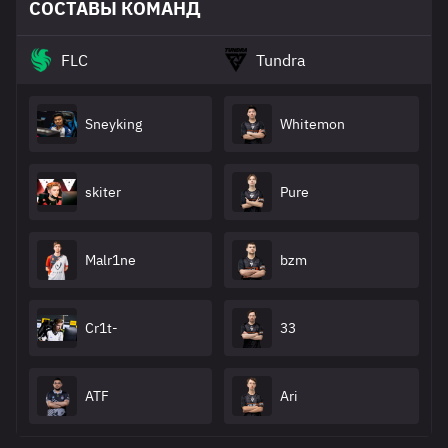
СОСТАВЫ КОМАНД
FLC
Tundra
Sneyking
Whitemon
skiter
Pure
Malr1ne
bzm
Cr1t-
33
ATF
Ari