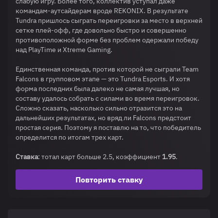
слабую игру. Более того, коллектив уступал даже
командам-аутсайдерам вроде REKONIX. В результате
Tundra пришлось сыграть переигровки за место в верхней
сетке плей-офф, где довольно быстро и совершенно
противоположной форме без проблем одержали победу
над PlayTime и Xtreme Gaming.
Единственная команда, против которой не сыграли Team
Falcons в групповом этапе — это Tundra Esports. И хотя
форма последних была далеко не самая лучшая, но
составу удалось собрать с силами во время переигровок.
Сложно сказать, насколько сильно отразится это на
дальнейших результатах, но вряд ли Falcons предстоит
простая серия. Поэтому я поставлю на то, что победитель
определится по итогам трех карт.
Ставка
: тотал карт больше 2.5, коэффициент
1.95
.
Повторить ставку