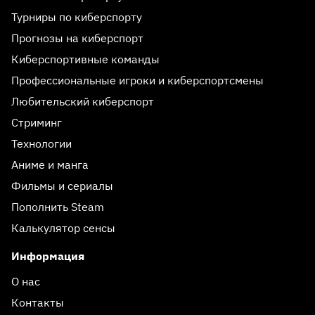
Турниры по киберспорту
Прогнозы на киберспорт
Киберспортивные команды
Профессиональные игроки и киберспортсмены
Любительский киберспорт
Стриминг
Технологии
Аниме и манга
Фильмы и сериалы
Пополнить Steam
Калькулятор сенсы
Информация
О нас
Контакты