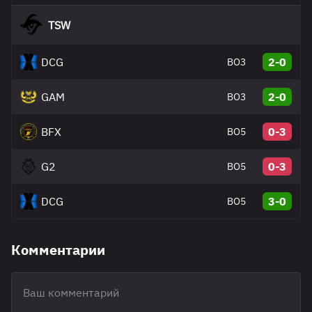
TSW
DCG
2-0
BO3
GAM
2-0
BO3
BFX
0-3
BO5
G2
0-3
BO5
DCG
3-0
BO5
Комментарии