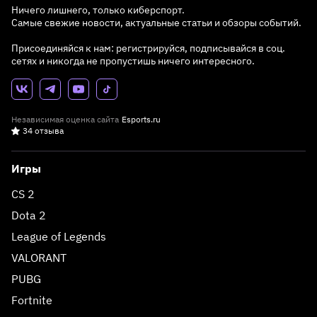
Ничего лишнего, только киберспорт.
Самые свежие новости, актуальные статьи и обзоры событий.
Присоединяйся к нам: регистрируйся, подписывайся в соц.
сетях и никогда не пропустишь ничего интересного.
Независимая оценка сайта
Esports.ru
34 отзыва
Игры
CS 2
Dota 2
League of Legends
VALORANT
PUBG
Fortnite