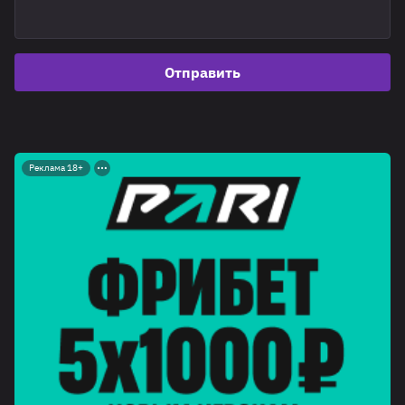
Отправить
Реклама 18+