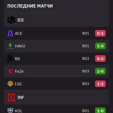
ПОСЛЕДНИЕ МАТЧИ
ICE
ACE
0-1
BO1
HAVU
1-0
BO1
B8
0-2
BO3
FaZe
2-0
BO3
LGC
1-2
BO3
INF
KOL
1-0
BO1