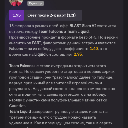
Редактор
1.95
Счёт после 2-х карт (1:1)
13 февраля в рамках плей-офф
BLAST Slam VI
состоится
встреча между
Team Falcons
и
Team Liquid
.
Противостояние пройдет в формате best-of-5. По версии
аналитиков
PARI
, фаворитами данной встречи являются
Falcons
— на их победу дают коэффициент
1.40
, в то
время как на
Liquid
он составляет
2.95
.
Team Falcons
не стали очередным открытием этого
ивента. Не совсем уверенно стартовав в первых сериях
групповой стадии, они "разогнались" далее по таблице,
вернув привычный для зрителей игровой стиль и
результаты. На данный момент коллектив смело можно
считать одним из главных претендентов на победу,
наряду с участниками полуфинальных матчей сетки
Gauntlet.
Team Liquid
завершили групповую стадию ивента на
третьей позиции, что с трудом можно назвать
удивлением. Как в предыдущем сезоне, так и в сериях