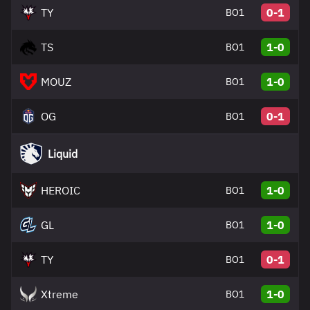
TY
0-1
BO1
TS
1-0
BO1
MOUZ
1-0
BO1
OG
0-1
BO1
Liquid
HEROIC
1-0
BO1
GL
1-0
BO1
TY
0-1
BO1
Xtreme
1-0
BO1