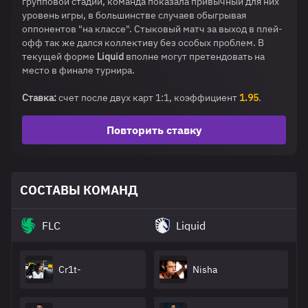
групповой стадии, команда показала привычный для них
уровень игры, в большинстве случаев обыгрывая
оппонентов "на классе". Стыковый матч за выход в плей-
офф так же дался коллективу без особых проблем. В
текущей форме
Liquid
вполне могут претендовать на
место в финале турнира.
Ставка:
счет после двух карт 1:1, коэффициент
1.95
.
Повторить ставку
СОСТАВЫ КОМАНД
FLC
Liquid
Cr1t-
Nisha