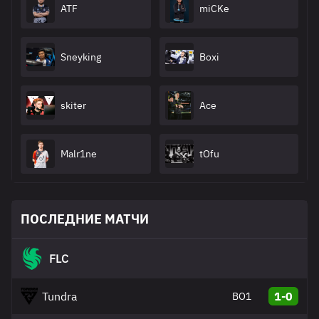
ATF
miCKe
Sneyking
Boxi
skiter
Ace
Malr1ne
tOfu
ПОСЛЕДНИЕ МАТЧИ
FLC
Tundra
1-0
BO1