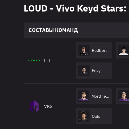
LOUD - Vivo Keyd Stars
СОСТАВЫ КОМАНД
RedBert
LLL
Envy
Morttheus
VKS
Qats