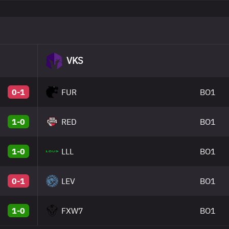
VKS
0-1
FUR
BO1
1-0
RED
BO1
1-0
LLL
BO1
0-1
LEV
BO1
1-0
FXW7
BO1