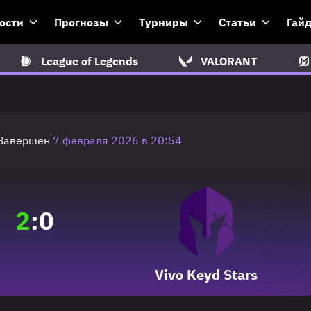
ости
Прогнозы
Турниры
Статьи
Гай
League of Legends
VALORANT
Завершен
7 февраля 2026 в 20:54
2
:
0
Vivo Keyd Stars