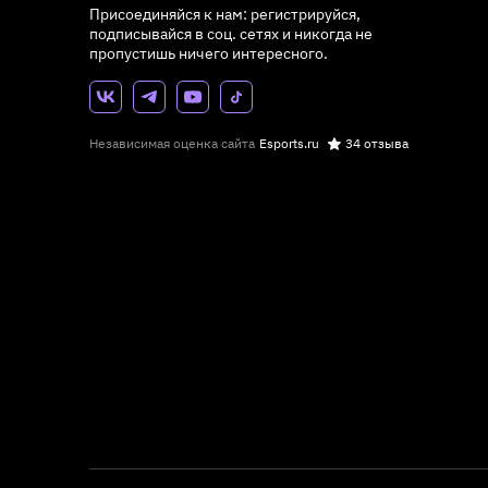
Присоединяйся к нам: регистрируйся,
подписывайся в соц. сетях и никогда не
пропустишь ничего интересного.
Независимая оценка сайта
Esports.ru
34 отзыва