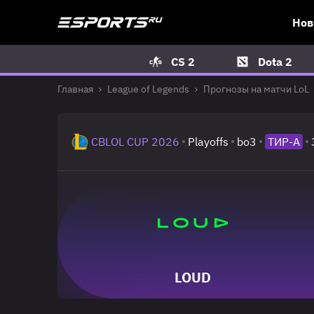
Нов
CS 2
Dota 2
Главная
League of Legends
Прогнозы на матчи LoL
CBLOL CUP 2026
Playoffs
bo3
ТИР-A
LOUD