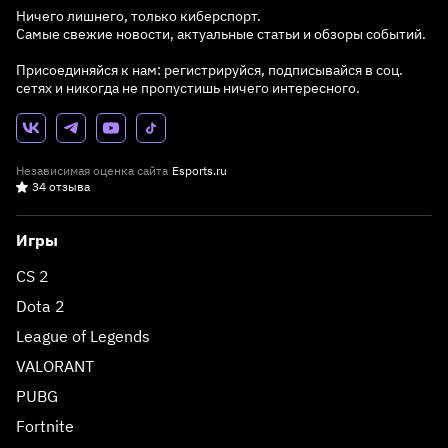
Ничего лишнего, только киберспорт.
Самые свежие новости, актуальные статьи и обзоры событий.
Присоединяйся к нам: регистрируйся, подписывайся в соц.
сетях и никогда не пропустишь ничего интересного.
Независимая оценка сайта
Esports.ru
34 отзыва
Игры
CS 2
Dota 2
League of Legends
VALORANT
PUBG
Fortnite