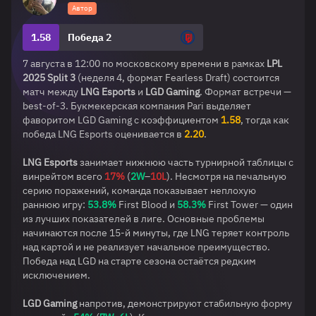
Автор
1.58
Победа 2
7 августа в 12:00 по московскому времени в рамках
LPL
2025 Split 3
(неделя 4, формат Fearless Draft) состоится
матч между
LNG Esports
и
LGD Gaming
. Формат встречи —
best-of-3. Букмекерская компания Pari выделяет
фаворитом LGD Gaming с коэффициентом
1.58
, тогда как
победа LNG Esports оценивается в
2.20
.
LNG Esports
занимает нижнюю часть турнирной таблицы с
винрейтом всего
17%
(
2W
–
10L
). Несмотря на печальную
серию поражений, команда показывает неплохую
раннюю игру:
53.8%
First Blood и
58.3%
First Tower — один
из лучших показателей в лиге. Основные проблемы
начинаются после 15-й минуты, где LNG теряет контроль
над картой и не реализует начальное преимущество.
Победа над LGD на старте сезона остаётся редким
исключением.
LGD Gaming
напротив, демонстрируют стабильную форму