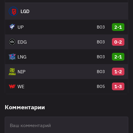
LGD
UP
2-1
BO3
EDG
0-2
BO3
LNG
2-1
BO3
NIP
1-2
BO3
WE
1-3
BO5
Комментарии