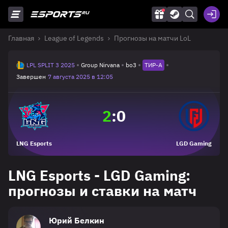
Главная
League of Legends
Прогнозы на матчи LoL
LPL SPLIT 3 2025
Group Nirvana
bo3
ТИР-A
Завершен
7 августа 2025 в 12:05
2
:
0
LNG Esports
LGD Gaming
LNG Esports - LGD Gaming:
прогнозы и ставки на матч
Юрий Белкин