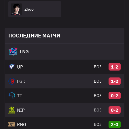
Zhuo
ПОСЛЕДНИЕ МАТЧИ
LNG
UP
1-2
BO3
LGD
1-2
BO3
TT
0-2
BO3
NIP
0-2
BO3
RNG
2-0
BO3