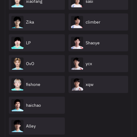
xiaofang
sasi
Zika
climber
LP
Shaoye
OvO
ycx
fishone
xqw
haichao
Alley