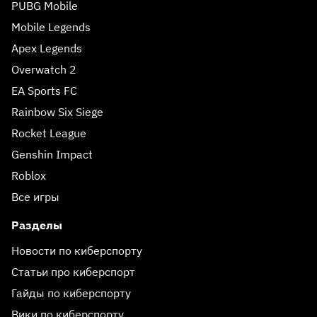
PUBG Mobile
Mobile Legends
Apex Legends
Overwatch 2
EA Sports FC
Rainbow Six Siege
Rocket League
Genshin Impact
Roblox
Все игры
Разделы
Новости по киберспорту
Статьи про киберспорт
Гайды по киберспорту
Вики по киберспорту