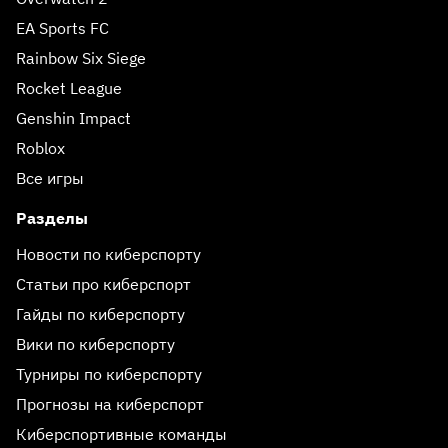
EA Sports FC
Rainbow Six Siege
Rocket League
Genshin Impact
Roblox
Все игры
Разделы
Новости по киберспорту
Статьи про киберспорт
Гайды по киберспорту
Вики по киберспорту
Турниры по киберспорту
Прогнозы на киберспорт
Киберспортивные команды