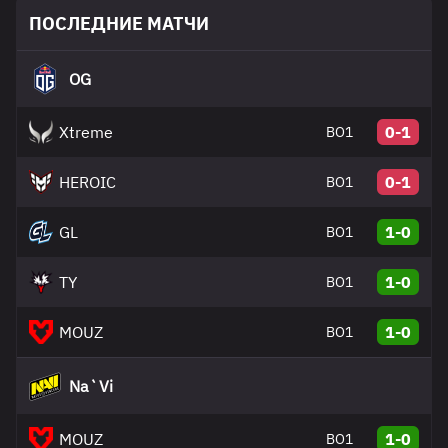
ПОСЛЕДНИЕ МАТЧИ
OG
Xtreme
0-1
BO1
HEROIC
0-1
BO1
GL
1-0
BO1
TY
1-0
BO1
MOUZ
1-0
BO1
Na`Vi
MOUZ
1-0
BO1