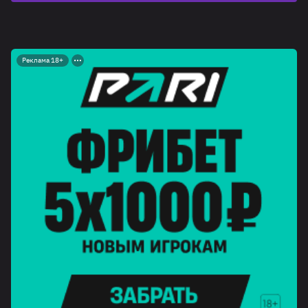
Реклама 18+