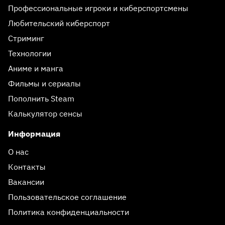
Профессиональные игроки и киберспортсмены
Любительский киберспорт
Стриминг
Технологии
Аниме и манга
Фильмы и сериалы
Пополнить Steam
Калькулятор сенсы
Информация
О нас
Контакты
Вакансии
Пользовательское соглашение
Политика конфиденциальности