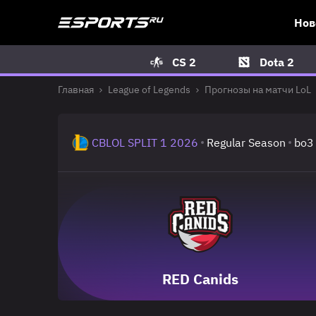
Нов
CS 2
Dota 2
Главная
League of Legends
Прогнозы на матчи LoL
CBLOL SPLIT 1 2026
Regular Season
bo3
RED Canids