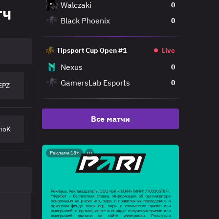
Walczaki
0
тч
Black Phoenix
0
Tipsport Cup Open #1
Live
Nexus
0
GamersLab Esports
0
EPZ
Все матчи
rioK
Реклама 18+