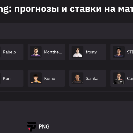
ng: прогнозы и ставки на ма
Rabelo
Morttheus
frosty
ST
Kuri
Keine
Samkz
Ca
PNG