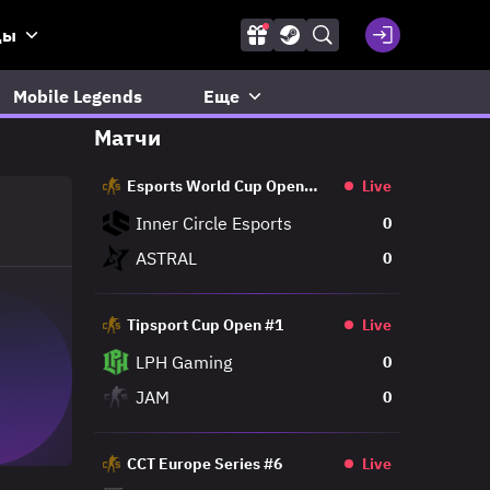
ды
Mobile Legends
Еще
Матчи
Esports World Cup Open
Live
Qualifier
Inner Circle Esports
0
ASTRAL
0
Tipsport Cup Open #1
Live
LPH Gaming
0
JAM
0
CCT Europe Series #6
Live