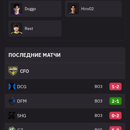
Doggo
Hiro02
Rest
ПОСЛЕДНИЕ МАТЧИ
CFO
DCG
1-2
BO3
DFM
2-1
BO3
SHG
0-2
BO3