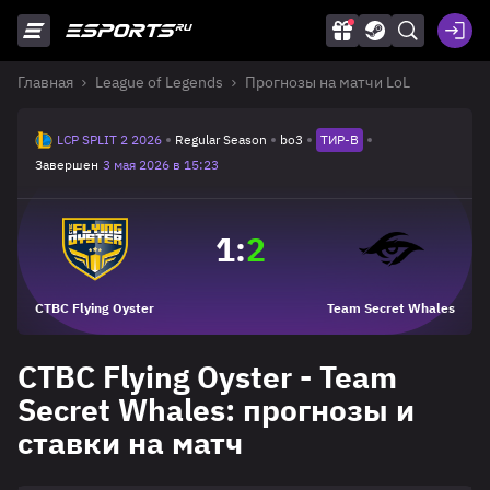
Главная
League of Legends
Прогнозы на матчи LoL
LCP SPLIT 2 2026
Regular Season
bo3
ТИР-B
Завершен
3 мая 2026 в 15:23
1
:
2
CTBC Flying Oyster
Team Secret Whales
CTBC Flying Oyster - Team
Secret Whales: прогнозы и
ставки на матч