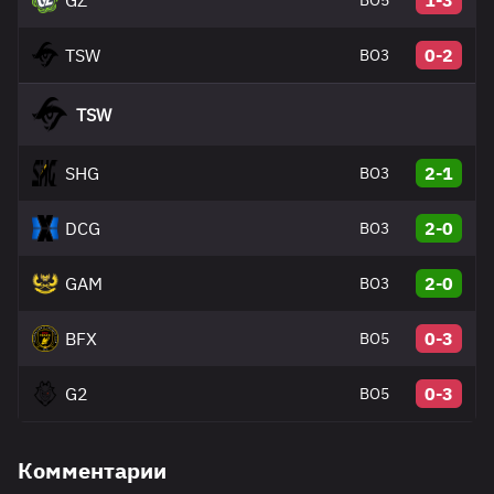
GZ
1-3
BO5
TSW
0-2
BO3
TSW
SHG
2-1
BO3
DCG
2-0
BO3
GAM
2-0
BO3
BFX
0-3
BO5
G2
0-3
BO5
Комментарии