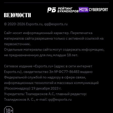
© 2020-2026 Esports.ru,
qq@esports.ru
Сайт носит информационный характер. Перепечатка
материалов сайта разрешена только с активной ссылкой на
первоисточник.
Отдельные материалы сайта могут содержать информацию,
не предназначенную для лиц младше 18 лет.
Сетевое издание «Esports.ru» (адрес в сети интернет
Esports.ru), свидетельство Эл № ФС77-86483 выдано
Федеральной службой по надзору в сфере связи,
информационных технологий и массовых коммуникаций
(Роскомнадзор) 19 декабря 2023 г.
Учредитель: Тхалиджоков А.С, главный редактор:
Тхалиджоков А. С., e-mail: qq@esports.ru