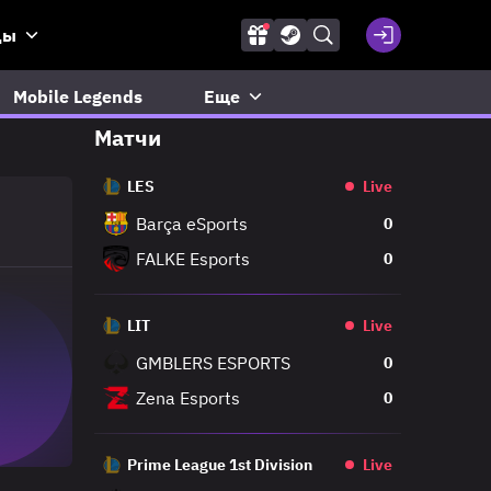
ды
Mobile Legends
Еще
Матчи
LES
Live
Barça eSports
0
FALKE Esports
0
LIT
Live
GMBLERS ESPORTS
0
Zena Esports
0
Prime League 1st Division
Live