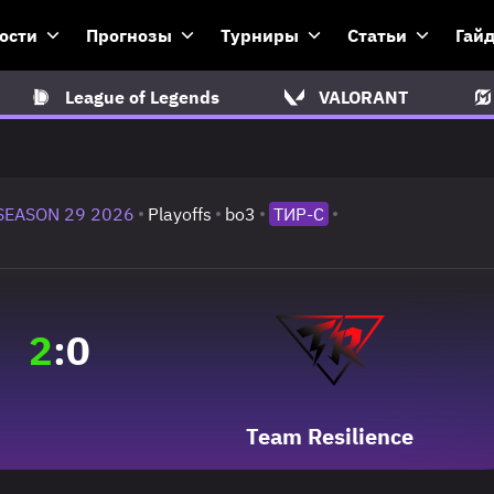
ости
Прогнозы
Турниры
Статьи
Гай
League of Legends
VALORANT
SEASON 29 2026
Playoffs
bo3
ТИР-C
2
:
0
Team Resilience