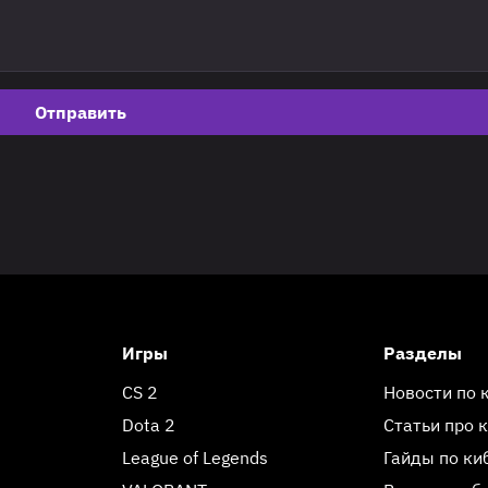
Отправить
Игры
Разделы
CS 2
Новости по 
Dota 2
Статьи про 
League of Legends
Гайды по ки