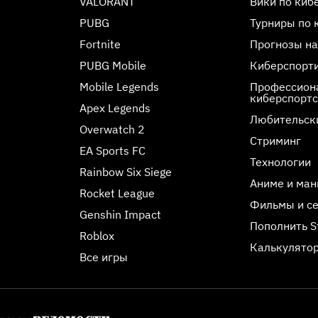
VALORANT
Вики по киб
PUBG
Турниры по 
Fortnite
Прогнозы на
PUBG Mobile
Киберспорт
Mobile Legends
Профессиона
киберспорт
Apex Legends
Любительск
Overwatch 2
Стриминг
EA Sports FC
Технологии
Rainbow Six Siege
Аниме и ман
Rocket League
Фильмы и с
Genshin Impact
Пополнить 
Roblox
Калькулятор
Все игры