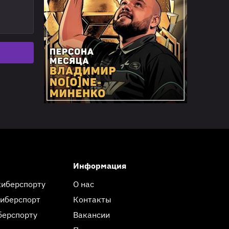
Информация
киберспорту
О нас
киберспорт
Контакты
берспорту
Вакансии