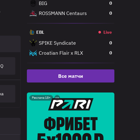
BIG
0
а
ROSSMANN Centaurs
0
EBL
Live
SPIKE Syndicate
0
Croatian Flair x RLX
0
nQ
Все матчи
ka
Реклама 18+