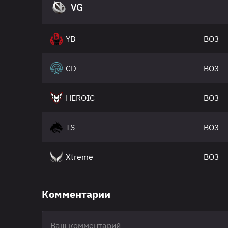
VG
YB
BO3
CD
BO3
HEROIC
BO3
TS
BO3
Xtreme
BO3
Комментарии