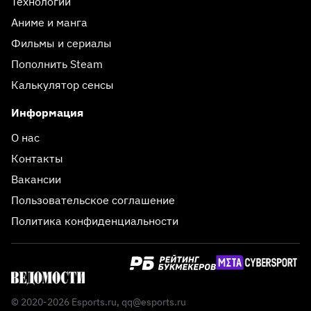
Технологии
Аниме и манга
Фильмы и сериалы
Пополнить Steam
Калькулятор сенсы
Информация
О нас
Контакты
Вакансии
Пользовательское соглашение
Политика конфиденциальности
© 2020-2026 Esports.ru,
qq@esports.ru