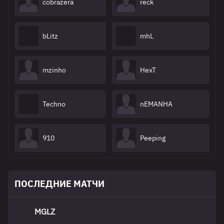
cobrazera
reck
bLitz
mhL
mzinho
HexT
Techno
nEMANHA
910
Peeping
ПОСЛЕДНИЕ МАТЧИ
MGLZ