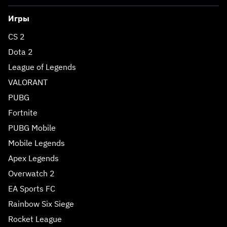
Игры
CS 2
Dota 2
League of Legends
VALORANT
PUBG
Fortnite
PUBG Mobile
Mobile Legends
Apex Legends
Overwatch 2
EA Sports FC
Rainbow Six Siege
Rocket League