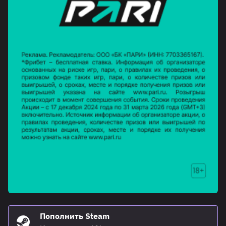
Пополнить Steam