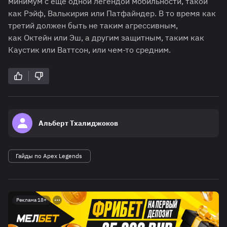
минимум с ещё одной легендой мобильности, такой
как Рэйф, Валькирия или Патфайндер. В то время как
третий должен быть не таким агрессивным,
как Октейн или Эш, а другим защитным, таким как
Каустик или Ваттсон, или чем-то средним.
Альберт Тхалиджоков
Гайды по Apex Legends
Реклама 18+