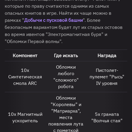
которые по праву считаются одними из самых
опасных юнитов в игре. Найти их чаще можно в
рамках "
Добычи с пусковой башни
". Более
безопасным вариантом будет лут их старых остовов
во время ивентов "Электромагнитная буря" и
"Обломки Первой волны".
Компонент
Где искать
Награда
Обломки
10х
Пистолет-
любого
Синтетическая
пулемет "Рысь"
"сложного"
смола ARC
IV уровня
робота
Обломки
"Королевы" и
"Матриарха",
10х Магнитный
5х граната
места
ускоритель
"Волчья стая"
появления лута
с пометкой