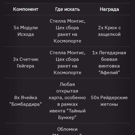
Компонент
Где искать
Награда
Стелла Монтис,
5х Модули
Цех сбора
2х Крюк с
Исхода
ракет на
защелкой
Космопорте
Стелла Монтис,
1х Легедарная
3х Счетчик
Цех сбора
боевая
Гейгера
ракет на
винтовка
Космопорте
"Афелий"
Любая
открытая
8х Ячейка
карта, особенно
50х Рейдерские
"Бомбардира"
в рамках
жетоны
ивента "Тайный
Бункер"
Обломки