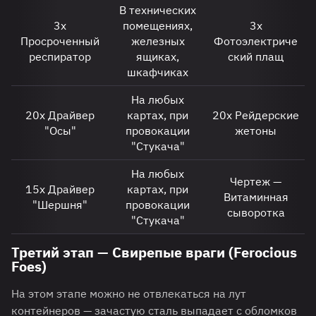
В технических
3х
помещениях,
3х
Просроченный
железных
Фотоэлектриче
респиратор
ящиках,
ский плащ
шкафчиках
На любых
20х Драйвер
картах, при
20х Рейдерские
"Осы"
провокации
жетоны
"Стукача"
На любых
Чертеж —
15х Драйвер
картах, при
Витаминная
"Шершня"
провокации
сыворотка
"Стукача"
Третий этап — Свирепые враги (Ferocious
Foes)
На этом этапе можно не отвлекаться на лут
контейнеров — зачастую сталь выпадает с обломков