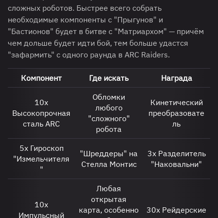
сложных роботов. Быстрее всего собрать
необходимые компоненты с "Прыгунов" и
"Бастионов" будет в битве с "Матриархом" — причём
чем дольше будет идти бой, тем больше удастся
"зафармить" с одного раунда в ARC Raiders.
Компонент
Где искать
Награда
Обломки
10х
Кинетический
любого
Высокопрочная
преобразовате
"сложного"
сталь ARC
ль
робота
5х Гироскоп
"Шреддеры" на
3х Разделитель
"Измельчителя
Стелла Монтис
"Наковальни"
"
Любая
открытая
10х
карта, особенно
30х Рейдерские
Импульсный