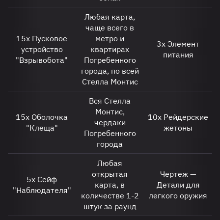
Любая карта,
чаще всего в
15х Пусковое
метро и
3х Элемент
устройство
квартирах
питания
"Взрывобота"
Погребенного
города, по всей
Стелла Монтис
Вся Стелла
Монтис,
15х Оболочка
10х Рейдерские
чердаки
"Клеща"
жетоны
Погребенного
города
Любая
открытая
Чертеж —
5х Сейф
карта, в
Детали для
"Наблюдателя"
количестве 1-2
легкого оружия
штук за раунд