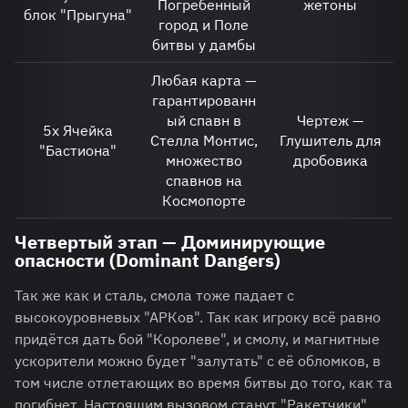
Погребенный
жетоны
блок "Прыгуна"
город и Поле
битвы у дамбы
Любая карта —
гарантированн
ый спавн в
Чертеж —
5х Ячейка
Стелла Монтис,
Глушитель для
"Бастиона"
множество
дробовика
спавнов на
Космопорте
Четвертый этап — Доминирующие
опасности (Dominant Dangers)
Так же как и сталь, смола тоже падает с
высокоуровневых "АРКов". Так как игроку всё равно
придётся дать бой "Королеве", и смолу, и магнитные
ускорители можно будет "залутать" с её обломков, в
том числе отлетающих во время битвы до того, как та
погибнет. Настоящим вызовом станут "Ракетчики",