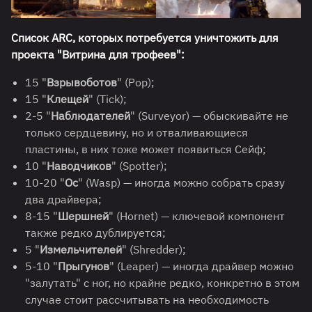
Список ARC, которых потребуется уничтожить для
проекта "Витрина для трофеев":
15 "
Взрывоботов
" (Pop);
15 "
Клещей
" (Tick);
2-5 "
Наблюдателей
" (Surveyor) — обыскивайте не
только сердцевину, но и отваливающиеся
пластины, в них тоже может появиться Сейф;
10 "
Наводчиков
" (Spotter);
10-20 "
Ос
" (Wasp) — иногда можно собрать сразу
два драйвера;
8-15 "
Шершней
" (Hornet) — ключевой компонент
также редко дублируется;
5 "
Измельчителей
" (Shredder);
5-10 "
Прыгунов
" (Leaper) — иногда драйвер можно
"залутать" с ног, но крайне редко, конкретно в этом
случае стоит рассчитывать на необходимость