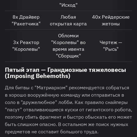
"Исход"
8х Драйвер
Любая
40х Рейдерские
"Ракетчика"
открытая карта
жетоны
Обломки
3х Реактор
"Королевы" во
Чертеж —
"Королевы"
время ивента
"Рысь"
"Сборщик"
Пятый этап — Грандиозные тяжеловесы
(Imposing Behemoths)
Для битвы с "Матриархом" рекомендуется собраться
в хорошо вооружённую команду или отправиться в
соло в "дружелюбное" лобби. Как правило снайперы
"пасут" отваливающиеся куски от гигантского робота,
поэтому сбить фрагмент и быстро обыскать его может
быть слишком опасно. В остальном же поиск нужных
предметов не составит большого труда.