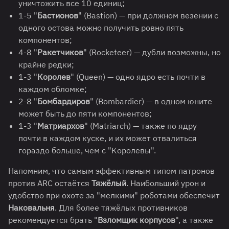
уничтожить все 10 единиц;
1-5 "
Бастионов
" (Bastion) — при должном везении с
одного остова можно получить ровно пять
компонентов;
4-8 "
Ракетчиков
" (Rocketeer) — дубли возможны, но
крайне редки;
1-3 "
Королев
" (Queen) — одно ядро есть почти в
каждом обломке;
2-8 "
Бомбардиров
" (Bombardier) — в одном юните
может быть до пяти компонентов;
1-3 "
Матриархов
" (Matriarch) — также по ядру
почти в каждом куске, и их может отвалиться
гораздо больше, чем с "Королевы".
Напомним, что самым эффективным типом патронов
против ARC остаётся
Тяжёлый
. Наибольший урон и
удобство при охоте за "мелкими" роботами обеспечит
Наковальня
. Для более тяжёлых противников
рекомендуется брать "
Взломщик корпусов
", а также