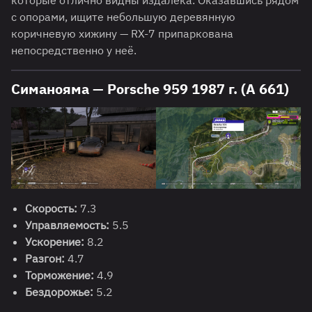
которые отлично видны издалека. Оказавшись рядом
с опорами, ищите небольшую деревянную
коричневую хижину — RX-7 припаркована
непосредственно у неё.
Симанояма — Porsche 959 1987 г. (A 661)
Скорость:
7.3
Управляемость:
5.5
Ускорение:
8.2
Разгон:
4.7
Торможение:
4.9
Бездорожье:
5.2