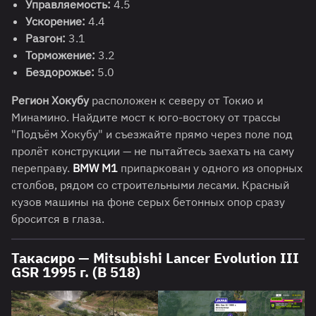
Управляемость:
4.5
Ускорение:
4.4
Разгон:
3.1
Торможение:
3.2
Бездорожье:
5.0
Регион Хокубу
расположен к северу от Токио и
Минамино. Найдите мост к юго-востоку от трассы
"Подъём Хокубу" и съезжайте прямо через поле под
пролёт конструкции — не пытайтесь заехать на саму
переправу.
BMW M1
припаркован у одного из опорных
столбов, рядом со строительными лесами. Красный
кузов машины на фоне серых бетонных опор сразу
бросится в глаза.
Такасиро — Mitsubishi Lancer Evolution III
GSR 1995 г. (B 518)