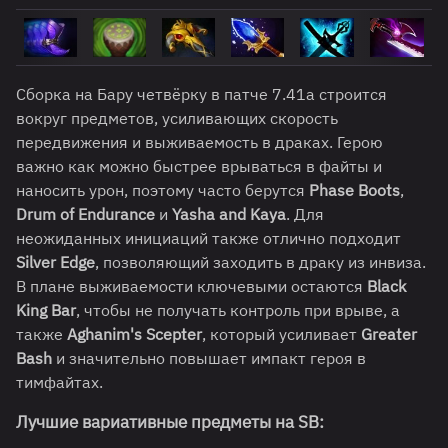
Сборка на Бару четвёрку в патче 7.41a строится
вокруг предметов, усиливающих скорость
передвижения и выживаемость в драках. Герою
важно как можно быстрее врываться в файты и
наносить урон, поэтому часто берутся
Phase Boots
,
Drum of Endurance
и
Yasha and Kaya
. Для
неожиданных инициаций также отлично подходит
Silver Edge
, позволяющий заходить в драку из инвиза.
В плане выживаемости ключевыми остаются
Black
King Bar
, чтобы не получать контроль при врыве, а
также
Aghanim's Scepter
, который усиливает
Greater
Bash
и значительно повышает импакт героя в
тимфайтах.
Лучшие вариативные предметы на
SB
: