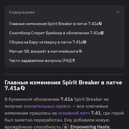
Содержание
Главные изменения Spirit Breaker в патче 7.41a🔄
Скиллбилд Спирит Брейкер в обновлении 7.41a📘
Сборка на Бару четверку в патче 7.41a🛠️
Матчап SB: винрейт в матчмейкинге🎯
Часто задаваемые вопросы (FAQ)❓
Главные изменения Spirit Breaker в патче
7.41a🔄
В буквенном обновлении
7.41a
Spirit Breaker не
получил
значительных правок
— все ключевые
изменения пришлись на
основной патч
7.41
, где герой
был заметно переработан. Ему добавили новую
врождённую способность
Empowering Haste
,