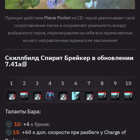
Принцип действия
Planar Pocket
на СБ: герой увеличивает своё
сопротивление магии и искривляет реальность вокруг
выбранного героя, перенаправляя на себя все применяемые
на него направленные вражеские заклинания
Скиллбилд Спирит Брейкер в обновлении
7.41a📘
1
2
3
4
5
6
7
8
9
10
Таланты Бара:
10
:
+4
к броне;
15
:
+60 к доп. скорости при разбеге у Charge of