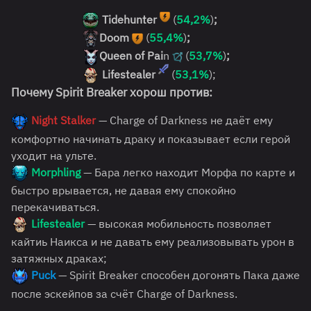
Tidehunter
(
54,2%
)
;
Doom
(
55,4%
)
;
Queen of Pai
n
(
53,7%
)
;
Lifestealer
(
53,1%
);
Почему Spirit Breaker
хорош против:
Night Stalker
— Charge of Darkness не даёт ему
комфортно начинать драку и показывает если герой
уходит на ульте.
Morphling
— Барa легко находит Морфа по карте и
быстро врывается, не давая ему спокойно
перекачиваться.
Lifestealer
— высокая мобильность позволяет
кайтиь Наикса и не давать ему реализовывать урон в
затяжных драках;
Puck
— Spirit Breaker способен догонять Пака даже
после эскейпов за счёт Charge of Darkness.