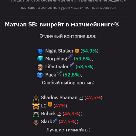
дальше, а основной урон частично повторяется
Матчап SB: винрейт в матчмейкинге🎯
Отличный контрпик для:
Night Stalker
(
54,9%
);
Morphling
(
59,8%
);
Lifestealer
(
53,5%
);
Puck
(
52,8%
);
Слабый выбор против:
Shadow Shaman
(
47,5%
);
LC
(
47%
).
Rubick
(
46,3%
)
;
Slark
(
47,5%
)
;
Лучшие тиммейты: