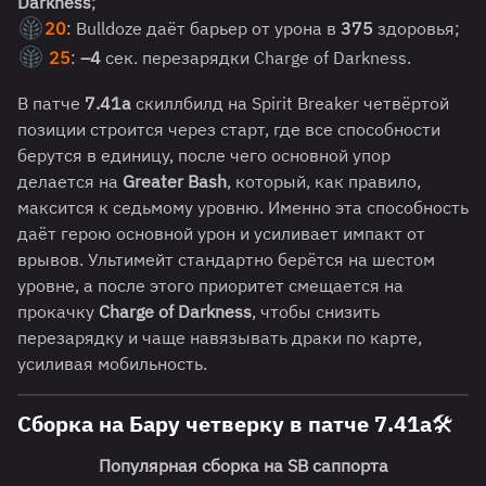
Darkness
;
20
: Bulldoze даёт барьер от урона в
375
здоровья;
25
:
–4
сек. перезарядки Charge of Darkness.
В патче
7.41a
скиллбилд на Spirit Breaker четвёртой
позиции строится через старт, где все способности
берутся в единицу, после чего основной упор
делается на
Greater Bash
, который, как правило,
максится к седьмому уровню. Именно эта способность
даёт герою основной урон и усиливает импакт от
врывов. Ультимейт стандартно берётся на шестом
уровне, а после этого приоритет смещается на
прокачку
Charge of Darkness
, чтобы снизить
перезарядку и чаще навязывать драки по карте,
усиливая мобильность.
Сборка на Бару четверку в патче 7.41a🛠️
Популярная сборка на SB саппорта