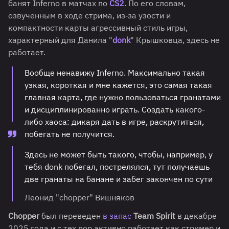
банят Inferno в матчах по
CS2
. По его словам,
озвученным в ходе стрима, из‑за узости и
компактности карты агрессивный стиль игры,
характерный для Данила "
donk
" Крышковца, здесь не
работает.
Вообще ненавижу Inferno. Максимально такая
узкая, короткая и мне кажется, это самая такая
главная карта, где нужно пользоваться гранатами
и дисциплинированно играть. Создать какого-
либо хаоса: дикаря дать в игре, раскрутиться,
побегать не получится.
Здесь не может быть такого, чтобы, например, у
тебя donk побегал, пострелялся, тут получаешь
две гранаты на банане и забег закончен по сути
Леонид "chopper" Вишняков
Chopper
был переведен
в запас
Team Spirit
в декабре
2025 года и с тех пор активно работает как стример и