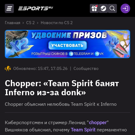
Главная
CS 2
Новости по CS 2
Обновлено: 15:47, 17.05.26
|
Сообщество
Chopper: «Team Spirit банят
Inferno из-за donk»
Chopper объяснил нелюбовь Team Spirit к Inferno
Киберспортсмен и стример Леонид "
chopper
"
Вишняков объяснил, почему
Team Spirit
перманентно