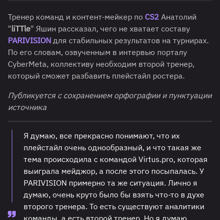
Тренер команд и контент-мейкер по
CS2
Анатолий
"
liTTle
" Яшин рассказал, чего не хватает составу
PARIVISION
для стабильных результатов на турнирах.
По его словам, озвученным в интервью порталу
CyberMeta, коллективу необходим второй тренер,
который сможет разбавить плейстайл ростера.
Публикуется с сохранением орфографии и пунктуации
источника
Я думаю, все прекрасно понимают, что их
плейстайл очень однообразный, и что такая же
тема происходила с командой Virtus.pro, которая
выиграла мейджор, а после этого посыпалась. У
PARIVISION примерно та же ситуация. Лично я
думаю, очень круто было бы взять что-то в духе
второго тренера. То есть существуют аналитики
команды, а есть второй тренер. Но я думаю,