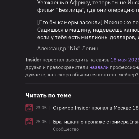
Уезжаешь в Африку, теперь ты не Инс
фильм "Без лица", где они операцию 
[Его бы камеры засекли] Можно же пе
Садишься в машину, надеваешь капюшо
если у тебя есть миллионы долларов,
Александр "Nix" Левин
Insider
перестал выходить на связь
18 мая 202
друзья и правоохранители
назвали
профессиона
думаете, как скоро объявится контент-мейкер
Читать по теме
|
Стример Insider пропал в Москве 1
23.05
|
Братишкин о пропаже стримера Insid
25.05
Сообщество