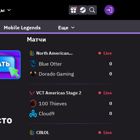
ды
Mobile Legends
Еще
Матчи
North American
Live
Challengers League
Blue Otter
0
Dorado Gaming
0
VCT Americas Stage 2
Live
100 Thieves
0
Cloud9
0
сто
CBLOL
Live