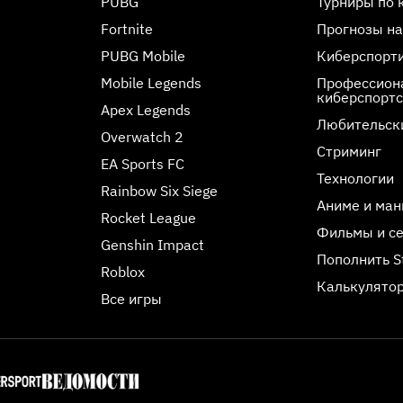
PUBG
Турниры по 
Fortnite
Прогнозы на
PUBG Mobile
Киберспорт
Mobile Legends
Профессиона
киберспорт
Apex Legends
Любительск
Overwatch 2
Стриминг
EA Sports FC
Технологии
Rainbow Six Siege
Аниме и ман
Rocket League
Фильмы и с
Genshin Impact
Пополнить 
Roblox
Калькулятор
Все игры