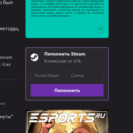
о был
методы,
Пополнить Steam
вения
Комиссия от 6%
. Как
Пополнить
тие
инуты"