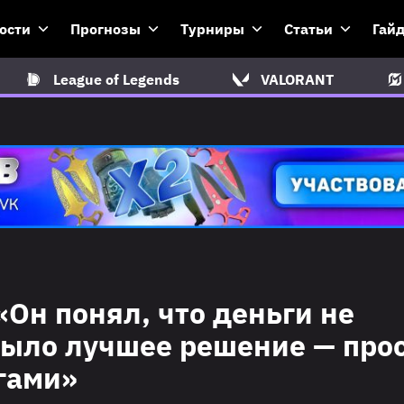
ости
Прогнозы
Турниры
Статьи
Гай
League of Legends
VALORANT
 «Он понял, что деньги не
 было лучшее решение — про
ьгами»