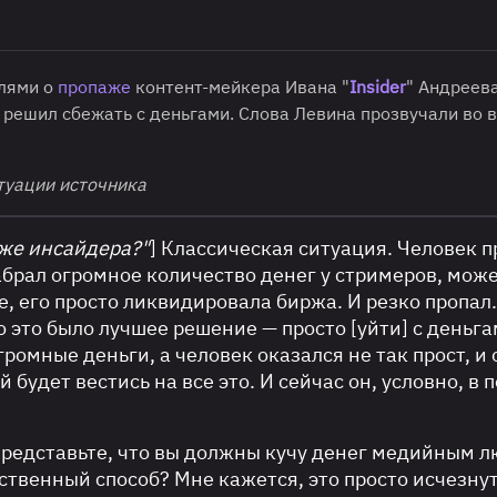
слями о
пропаже
контент-мейкера Ивана "
Insider
" Андреева
и решил сбежать с деньгами. Слова Левина прозвучали во 
туации источника
аже инсайдера?"
] Классическая ситуация. Человек п
Набрал огромное количество денег у стримеров, може
е, его просто ликвидировала биржа. И резко пропал
то это было лучшее решение — просто [уйти] с деньга
громные деньги, а человек оказался не так прост, и 
й будет вестись на все это. И сейчас он, условно, в 
Представьте, что вы должны кучу денег медийным 
нственный способ? Мне кажется, это просто исчезнут