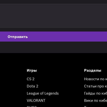
Отправить
Игры
Разделы
CS 2
Новости по 
Dota 2
Статьи про 
League of Legends
Гайды по ки
VALORANT
Вики по киб