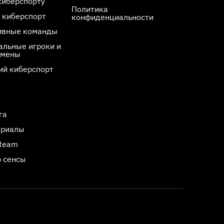
киберспорту
Политика
 киберспорт
конфиденциальности
ивные команды
льные игроки и
смены
ий киберспорт
га
ериалы
Steam
 сенсы