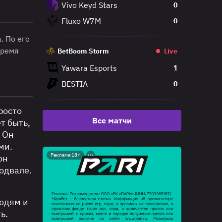
Vivo Keyd Stars
0
Fluxo W7M
0
. По его
время
BetBoom Storm
Live
Yawara Esports
1
BESTIA
0
росто
Все матчи
т быть,
. Он
ми.
Реклама 18+
он
подвале.
людям и
ь.