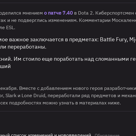
поделился мнением
о патче 7.40
в Dota 2. Киберспортсмен 
 так и не подверглись изменениям. Комментарии Москален
ле ESL.
е важное заключается в предметах: Battle Fury, Mjol
были переработаны.
ний. Им стоило еще поработать над сломанными г
дший
екабря. Вместе с добавлением нового героя разработчики
, Slark и Lone Druid, переработали ряд предметов и механ
 всех подробностях можно узнать в материалах ниже.
олный список изменений и нововведений
Обновление