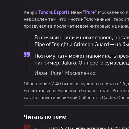
Керри
Tundra
Esports
Иван "
Pure
" Москаленко 
недоволен тем, что многие "сломанные" герои
прозвучали в послематчевом интервью на кана
В нем изменили многих героев, но само
Pipe of Insight и Crimson Guard — не 
Поэтому патч может напоминать преж
например, Jakiro. Он просто сумасше
Иван "Pure" Москаленко
Обновление 7.40 было выпущено в ночь на 16 д
масштабные изменения в баланс Treant Protector
также запустили зимний Collector's Cache. Обо
Читать по теме
|
Патч 7.40 с новым героем Largo: п
16.12