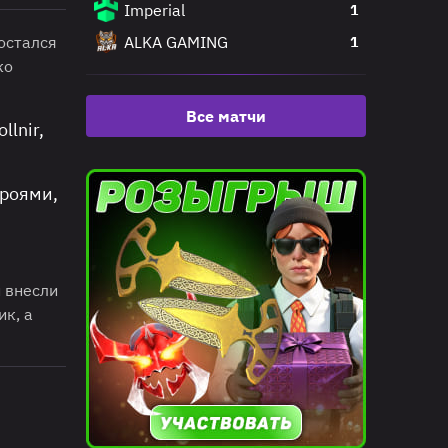
Imperial
1
остался
ALKA GAMING
1
ко
Все матчи
lnir,
ероями,
 внесли
ик, а