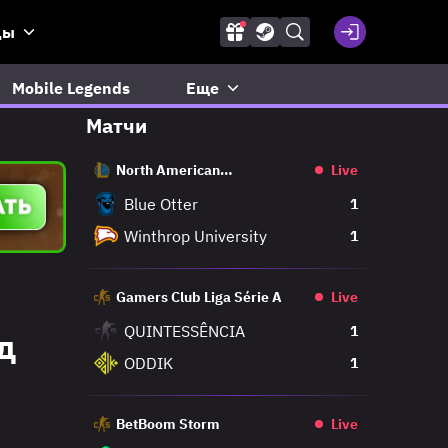
ды
Mobile Legends
Еще
Матчи
North American
Live
Challengers League
Blue Otter
1
Winthrop University
1
Gamers Club Liga Série A
Live
QUINTESSÊNCIA
1
д
ODDIK
1
BetBoom Storm
Live