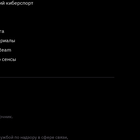
ий киберспорт
га
ериалы
Steam
 сенсы
очник.
лужбой по надзору в сфере связи,