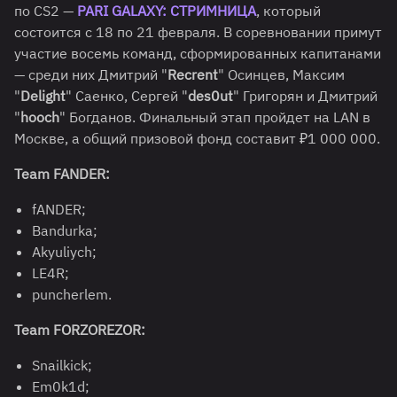
по CS2 —
PARI GALAXY: СТРИМНИЦА
, который
состоится с 18 по 21 февраля. В соревновании примут
участие восемь команд, сформированных капитанами
— среди них Дмитрий "
Recrent
" Осинцев, Максим
"
Delight
" Саенко, Сергей "
des0ut
" Григорян и Дмитрий
"
hooch
" Богданов. Финальный этап пройдет на LAN в
Москве, а общий призовой фонд составит ₽1 000 000.
Team FANDER:
fANDER;
Bandurka;
Akyuliych;
LE4R;
puncherlem.
Team FORZOREZOR:
Snailkick;
Em0k1d;