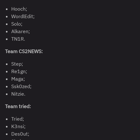
Hooch;
WordlEdit;
Solo;
Alkaren;
TN1R.
Team CS2NEWS:
Step;
Re1gn;
Maga;
Ssk0zed;
Nitzie.
Team tried:
Tried;
K3nsi;
Des0ut;