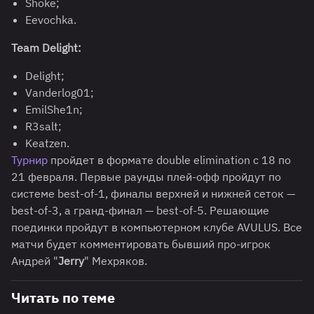
Shoke;
Eevochka.
Team Delight:
Delight;
Vanderlog01;
EmilShe1n;
R3salt;
Keatzen.
Турнир
пройдет в формате double elimination с 18 по
21 февраля. Первые раунды плей-офф пройдут по
системе best-of-1, финалы верхней и нижней сеток —
best-of-3, а гранд-финал — best-of-5. Решающие
поединки пройдут в компьютерном клубе AVULUS. Все
матчи будет комментировать бывший про-игрок
Андрей "
Jerry
" Мехряков.
Читать по теме