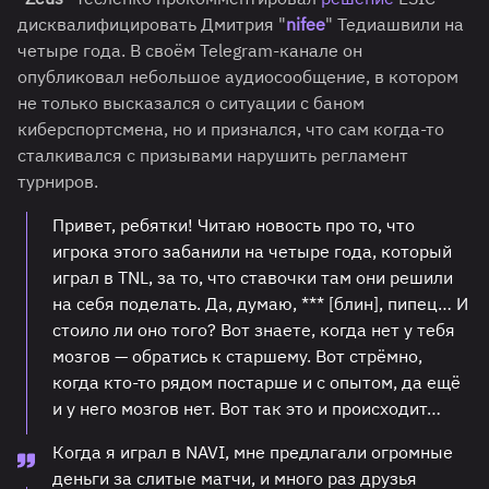
дисквалифицировать Дмитрия "
nifee
" Тедиашвили на
четыре года. В своём Telegram-канале он
опубликовал небольшое аудиосообщение, в котором
не только высказался о ситуации с баном
киберспортсмена, но и признался, что сам когда-то
сталкивался с призывами нарушить регламент
турниров.
Привет, ребятки! Читаю новость про то, что
игрока этого забанили на четыре года, который
играл в TNL, за то, что ставочки там они решили
на себя поделать. Да, думаю, *** [блин], пипец… И
стоило ли оно того? Вот знаете, когда нет у тебя
мозгов — обратись к старшему. Вот стрёмно,
когда кто-то рядом постарше и с опытом, да ещё
и у него мозгов нет. Вот так это и происходит…
Когда я играл в NAVI, мне предлагали огромные
деньги за слитые матчи, и много раз друзья