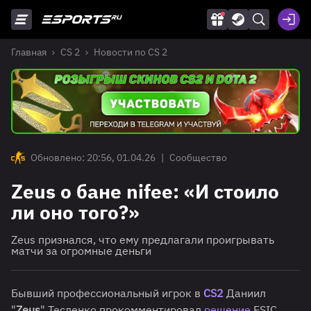
Главная
CS 2
Новости по CS 2
Обновлено: 20:56, 01.04.26
|
Сообщество
Zeus о бане nifee: «И стоило
ли оно того?»
Zeus признался, что ему предлагали проигрывать
матчи за огромные деньги
Бывший профессиональный игрок в
CS2
Даниил
"
Zeus
" Тесленко прокомментировал
решение
ESIC