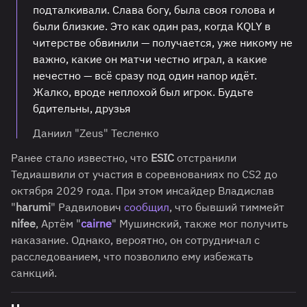
подталкивали. Слава богу, была своя голова и
были близкие. Это как один раз, когда KQLY в
читерстве обвинили — получается, уже никому не
важно, какие он матчи честно играл, а какие
нечестно — всё сразу под один напор идёт.
Жалко, вроде неплохой был игрок. Будьте
бдительны, друзья
Даниил "Zeus" Тесленко
Ранее стало известно, что
ESIC
отстранили
Тедиашвили от участия в соревнованиях по CS2 до
октября 2029 года. При этом инсайдер Владислав
"
harumi
" Радвилович
сообщил
, что бывший тиммейт
nifee
, Артём "
cairne
" Мушинский, также мог получить
наказание. Однако, вероятно, он сотрудничал с
расследованием, что позволило ему избежать
санкций.