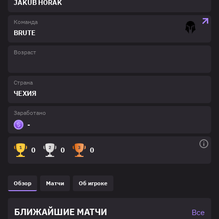
JAKUB HORÁK
Команда
BRUTE
Возраст
Страна
ЧЕХИЯ
Заработано
-
0
0
0
Обзор
Матчи
Об игроке
БЛИЖАЙШИЕ МАТЧИ
Все