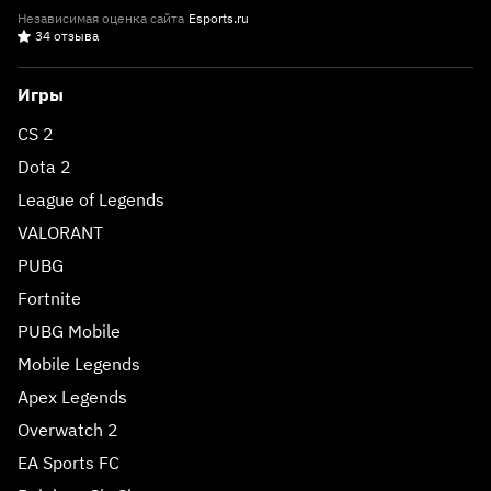
Независимая оценка сайта
Esports.ru
34 отзыва
Игры
CS 2
Dota 2
League of Legends
VALORANT
PUBG
Fortnite
PUBG Mobile
Mobile Legends
Apex Legends
Overwatch 2
EA Sports FC