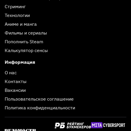
Стриминг
Технологии
Аниме и манга
Фильмы и сериалы
Пополнить Steam
Калькулятор сенсы
Информация
О нас
Контакты
Вакансии
Пользовательское соглашение
Политика конфиденциальности