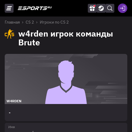
Главная
CS 2
Игроки по CS 2
w4rden игрок команды
Brute
W4RDEN
-
Имя