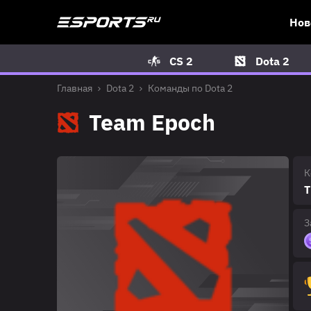
Нов
CS 2
Dota 2
Главная
Dota 2
Команды по Dota 2
Team Epoch
К
З