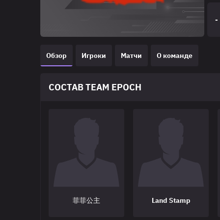
-
Обзор
Игроки
Матчи
О команде
СОСТАВ TEAM EPOCH
菲菲公主
Land Stamp