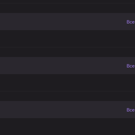
Все
Все
Все