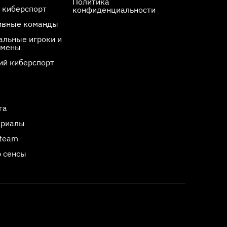
Политика
 киберспорт
конфиденциальности
ивные команды
льные игроки и
смены
ий киберспорт
га
ериалы
Steam
 сенсы