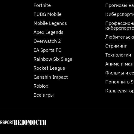
Fortnite
Прогнозы на
PUBG Mobile
Киберспорт
Mobile Legends
Профессиона
киберспорт
Apex Legends
Любительск
Overwatch 2
Стриминг
EA Sports FC
Технологии
Rainbow Six Siege
Аниме и ман
Rocket League
Фильмы и с
Genshin Impact
Пополнить 
Roblox
Калькулятор
Все игры