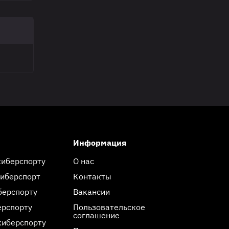
Информация
киберспорту
О нас
киберспорт
Контакты
берспорту
Вакансии
ерспорту
Пользовательское
соглашение
киберспорту