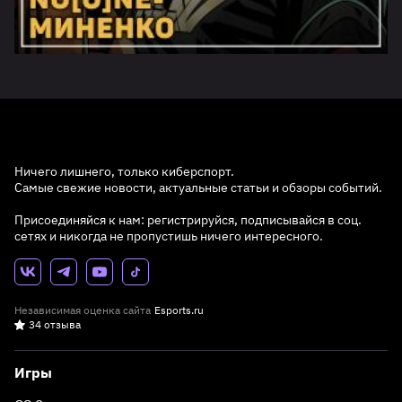
Ничего лишнего, только киберспорт.
Самые свежие новости, актуальные статьи и обзоры событий.
Присоединяйся к нам: регистрируйся, подписывайся в соц.
сетях и никогда не пропустишь ничего интересного.
Независимая оценка сайта
Esports.ru
34 отзыва
Игры