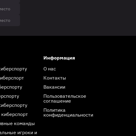
место
место
Информация
киберспорту
О нас
киберспорт
Контакты
берспорту
Вакансии
ерспорту
Пользовательское
соглашение
киберспорту
Политика
 киберспорт
конфиденциальности
ивные команды
льные игроки и