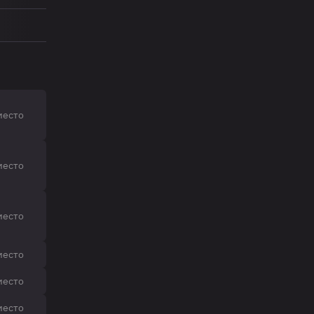
место
место
место
место
место
место