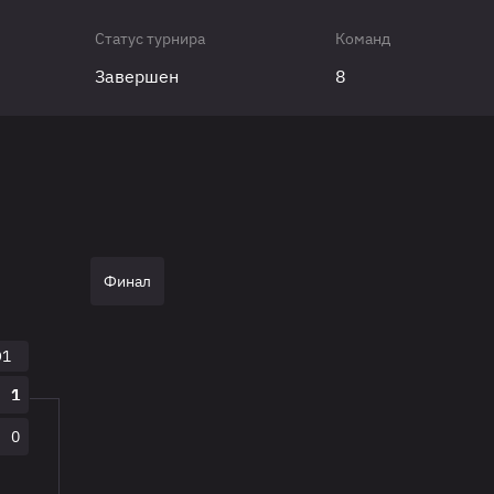
Статус турнира
Команд
Завершен
8
Финал
O1
1
0