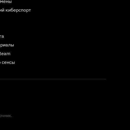
смены
ий киберспорт
га
ериалы
Steam
 сенсы
очник.