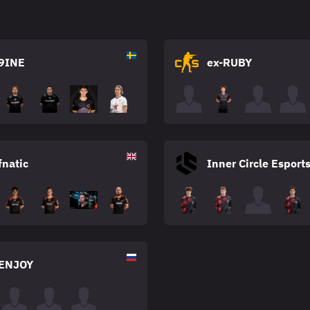
9INE
ex-RUBY
fnatic
Inner Circle Esport
ENJOY