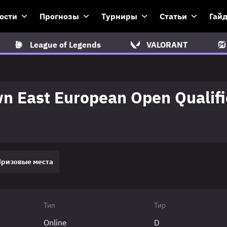
ости
Прогнозы
Турниры
Статьи
Гай
League of Legends
VALORANT
 East European Open Qualifi
Призовые места
Тип
Тир
Online
D