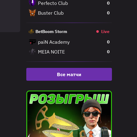
Perfecto Club
0
Buster Club
0
BetBoom Storm
Live
paiN Academy
0
MEIA NOITE
0
Все матчи