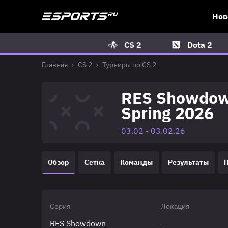
Нов
CS 2
Dota 2
Главная
CS 2
Турниры по CS 2
RES Showdown
Spring 2026
03.02 - 03.02.26
Обзор
Сетка
Команды
Результаты
Серия
Локация
RES Showdown
-