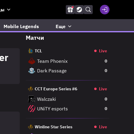
ды
Mobile Legends
Еще
Матчи
TCL
Live
er
Team Phoenix
0
Dark Passage
0
CCT Europe Series #6
Live
Walczaki
0
UNiTY esports
0
Winline Star Series
Live