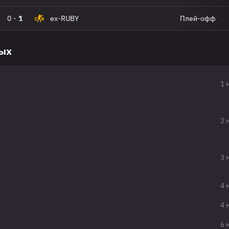
0
-
1
ex-RUBY
Плей-офф
вых
1 
2 
3 
4 
4 
6 