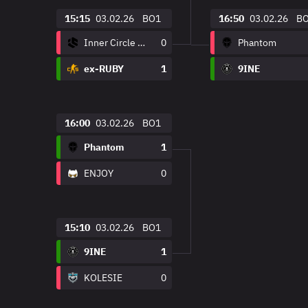
15:15
03.02.26
BO1
16:50
03.02.26
B
Inner Circle Esports
0
Phantom
ex-RUBY
1
9INE
16:00
03.02.26
BO1
Phantom
1
ENJOY
0
15:10
03.02.26
BO1
9INE
1
KOLESIE
0