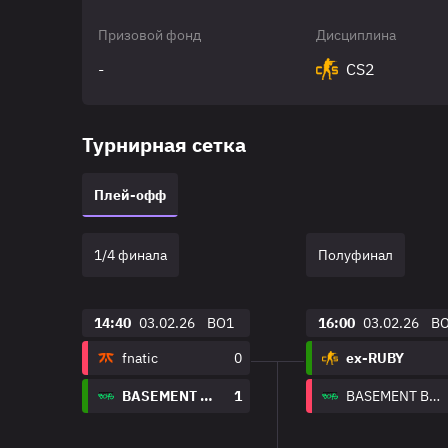
Призовой фонд
Дисциплина
-
CS2
Турнирная сетка
Плей-офф
1/4 финала
Полуфинал
14:40
03.02.26
BO1
16:00
03.02.26
B
fnatic
0
ex-RUBY
BASEMENT BOYS
1
BASEMENT BOYS