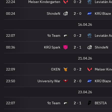
22:24
Melser Kindergarten
0
-
2
Leviatán 
00:24
ShindeN
2
-
0
KRÜ Blaze
16.04.26
22:07
9z Team
0
-
2
Leviatán 
00:36
KRÜ Spark
2
-
1
ShindeN
21.04.26
22:09
OXEN
0
-
2
Melser Kin
23:50
University War
2
-
0
KRÜ Blaze
23.04.26
22:07
9z Team
2
-
1
BESTIA