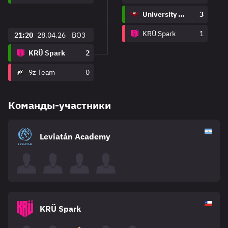
University War
3
KRÜ Spark
1
21:20
28.04.26
BO3
KRÜ Spark
2
9z Team
0
Команды-участники
Leviatán Academy
KRÜ Spark