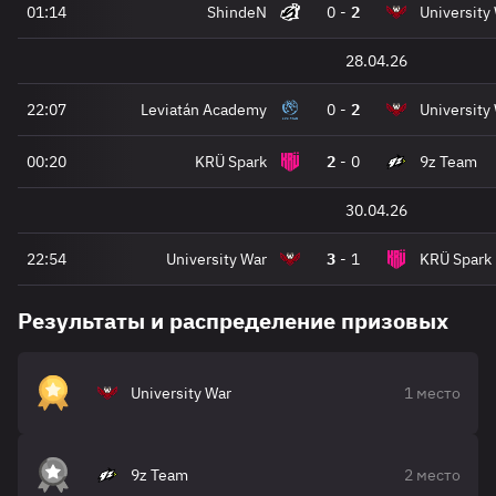
01:14
ShindeN
0
-
2
University
28.04.26
22:07
Leviatán Academy
0
-
2
University
00:20
KRÜ Spark
2
-
0
9z Team
30.04.26
22:54
University War
3
-
1
KRÜ Spark
Результаты и распределение призовых
University War
1 место
9z Team
2 место