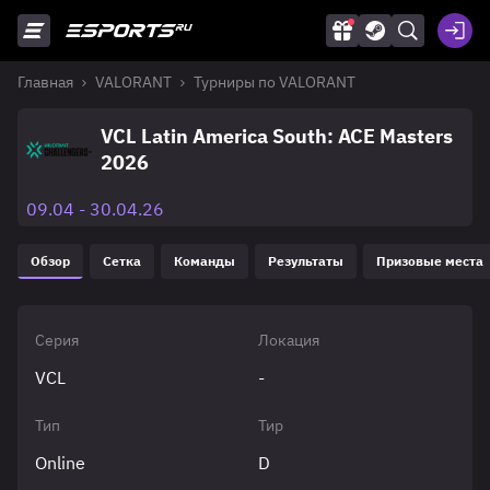
Главная
VALORANT
Турниры по VALORANT
VCL Latin America South: ACE Masters
2026
09.04 - 30.04.26
Обзор
Сетка
Команды
Результаты
Призовые места
Серия
Локация
VCL
-
Тип
Тир
Online
D