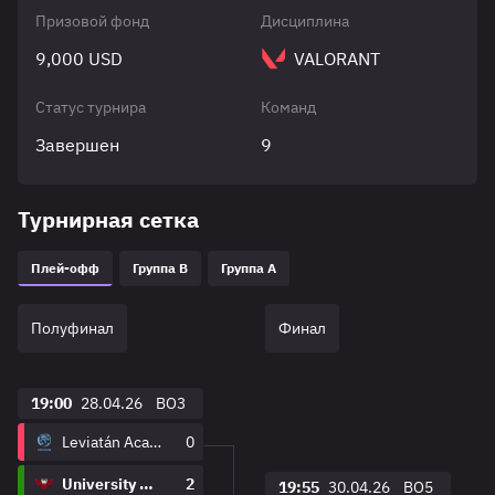
Призовой фонд
Дисциплина
9,000 USD
VALORANT
Статус турнира
Команд
Завершен
9
Турнирная сетка
Плей-офф
Группа B
Группа A
Полуфинал
Финал
19:00
28.04.26
BO3
Leviatán Academy
0
University War
2
19:55
30.04.26
BO5