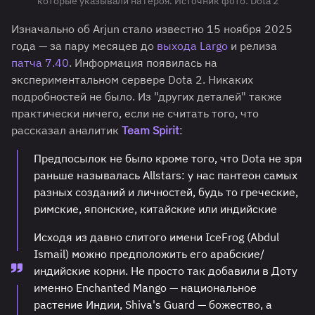
которые указывали на героя. Источник фото: Dota 2
Изначально об Arjun стало известно 15 ноября 2025
года — за пару месяцев до
выхода Largo
и релиза
патча 7.40
. Информация появилась на
экспериментальном сервере Dota 2. Никаких
подробностей не было. Из "других деталей" также
практически ничего, если не считать того, что
рассказал аналитик
Team Spirit
:
Предпосылок не было кроме того, что Dota не зря
раньше называлась Allstars: у нас пантеон самых
разных созданий и личностей, будь то греческие,
римские, японские, китайские или индийские
Исходя из давно слитого имени IceFrog (Abdul
Ismail) можно предположить его арабские/
индийские корни. Не просто так добавили в Доту
именно Enchanted Mango — национальное
растение Индии, Shiva's Guard — божество, а