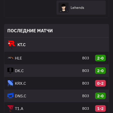
Lehends
ПОСЛЕДНИЕ МАТЧИ
KT.C
HLE
2-0
BO3
DK.C
2-0
BO3
KRX.C
0-2
BO3
DNS.C
2-0
BO3
T1.A
1-2
BO3