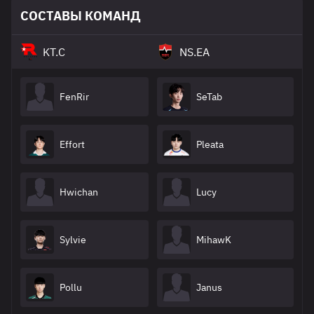
СОСТАВЫ КОМАНД
KT.C
NS.EA
FenRir
SeTab
Effort
Pleata
Hwichan
Lucy
Sylvie
MihawK
Pollu
Janus