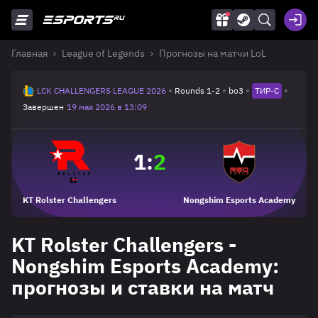
Главная
League of Legends
Прогнозы на матчи LoL
LCK CHALLENGERS LEAGUE 2026
Rounds 1-2
bo3
ТИР-C
Завершен
19 мая 2026 в 13:09
1
:
2
KT Rolster Challengers
Nongshim Esports Academy
KT Rolster Challengers -
Nongshim Esports Academy:
прогнозы и ставки на матч