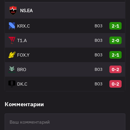
NS.EA
KRX.C
2-1
BO3
T1.A
2-0
BO3
FOX.Y
2-1
BO3
BRO
0-2
BO3
DK.C
0-2
BO3
Комментарии