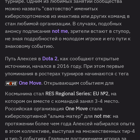
турнире. Одним из любимых занятий сообщества
можно назвать "сватовство" именитых
киберспортсменов из инактива или других команд в
стан любимой организации. В случаях, подобных
анонсу подписания
not me
, зрители встают в ступор,
не зная подробностей о молодом игроке и его пути к
знаковому событию.
Путь Алексея в
Dota 2
, как сообщают открытые
источники, начался в 2016 году. При этом первые
упоминания в ростерах турниров начинаются с тега
One Move
. Открывающим событием для
Космынина стал
RES Regional Series: EU №2
, на
котором он вместе с командой занял 3-4 место.
Российская организация
One Move
стала
киберспортивной "альма-матер" для
not me
: на
протяжении более чем года Алексей набирался опыта
в этом коллективе, выступая на множественных тир-4
и тир-3 событиях. Главным достижением игрока за