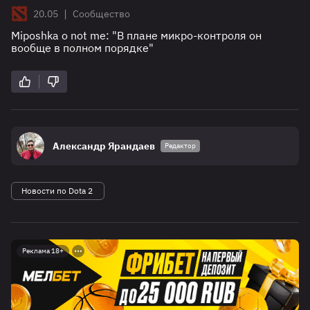
|
20.05
Сообщество
Miposhka о not me: "В плане микро-контроля он
вообще в полном порядке"
Александр Ярандаев
Редактор
Новости по Dota 2
Реклама 18+