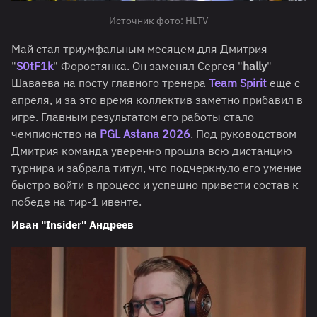
Источник фото: HLTV
Май стал триумфальным месяцем для Дмитрия
"
S0tF1k
" Форостянка. Он заменял Сергея "
hally
"
Шаваева на посту главного тренера
T
eam Spirit
еще с
апреля, и за это время коллектив заметно прибавил в
игре. Главным результатом его работы стало
чемпионство на
PGL Astana 2026
. Под руководством
Дмитрия команда уверенно прошла всю дистанцию
турнира и забрала титул, что подчеркнуло его умение
быстро войти в процесс и успешно привести состав к
победе на тир-1 ивенте.
Иван "Insider" Андреев