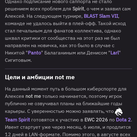
Однако подписание нового саппорта не стало
решением всех проблем для
Spirit
, о чем и заявил сам
Алексей. На следующем турнире,
BLAST Slam VII
,
команде не удалось выйти в плей-офф. Такой исход
стал печальным для фанатов коллектива, однако
шквал критики от сообщества на этот раз не был
направлен на новичка, как это было в случае с
Никитой "
Panto
" Балаганиным или Денисом "
Larl
"
Сигитовым.
Цели и амбиции not me
На данный момент путь в большом киберспорте для
Алексея
not me
только начинается, поэтому игрок
публично не озвучивал планы на ближайшие годы
карьеры. С уверенностью можно заявлять, что
Team Spirit
готовятся к участию в
EWC 2026
по
Dota 2
.
Ивент стартует уже через месяц, 6 июля, и продлится
12 дней в LAN-формате. Помимо этого, в августе всех