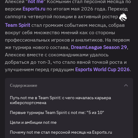
Алексей "
not me
" Космынин стал персоной месяца по
версии
Esports.ru
по итогам мая 2026 года. Переход
саппорта четвертой позиции в активный ростер
Team Spirit
стал громким событием месяца, собрав
вокруг себя множество мнений как со стороны
профессиональных игроков и аналитиков. На первом
же турнира нового состава,
DreamLeague Season 29
,
Алексею вместе с сокомандниками удалось
добраться до топ-3, что стало явной точкой роста и
улучшением перед грядущим
Esports World Cup 2026
.
Содержание
Путь not me в Team Spirit: с чего началась карьера
киберспортсмена
Первые турниры Team Spirit с not me: "5 из 10"
Цели и амбиции not me
Почему not me стал персоной месяца на Esports.ru