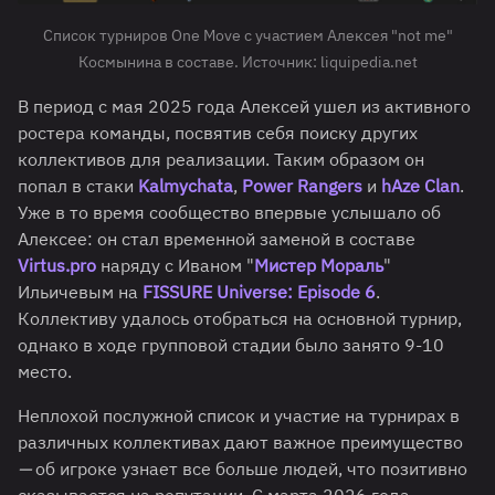
Список турниров One Move с участием Алексея "not me"
Космынина в составе. Источник: liquipedia.net
В период с мая 2025 года Алексей ушел из активного
ростера команды, посвятив себя поиску других
коллективов для реализации. Таким образом он
попал в стаки
Kalmychata
,
Power Rangers
и
hAze Clan
.
Уже в то время сообщество впервые услышало об
Алексее: он стал временной заменой в составе
Virtus.pro
наряду с Иваном "
Мистер Мораль
"
Ильичевым на
FISSURE Universe: Episode 6
.
Коллективу удалось отобраться на основной турнир,
однако в ходе групповой стадии было занято 9-10
место.
Неплохой послужной список и участие на турнирах в
различных коллективах дают важное преимущество
—
об игроке узнает все больше людей, что позитивно
сказывается на репутации. С марта 2026 года