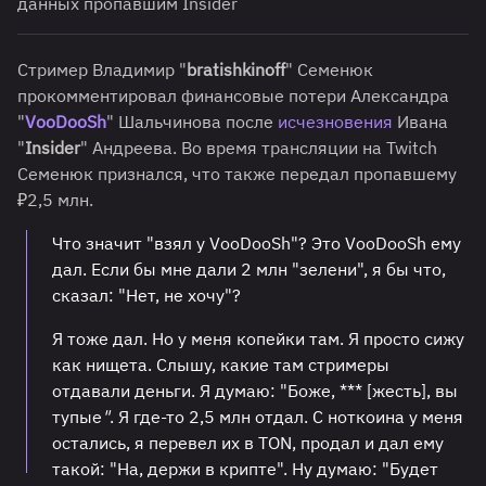
данных пропавшим Insider
Стример Владимир "
bratishkinoff
" Семенюк
прокомментировал финансовые потери Александра
"
VooDooSh
" Шальчинова после
исчезновения
Ивана
"
Insider
" Андреева. Во время трансляции на Twitch
Семенюк признался, что также передал пропавшему
₽2,5 млн.
Что значит "взял у VooDooSh"? Это VooDooSh ему
дал. Если бы мне дали 2 млн "зелени", я бы что,
сказал: "Нет, не хочу"?
Я тоже дал. Но у меня копейки там. Я просто сижу
как нищета. Слышу, какие там стримеры
отдавали деньги. Я думаю: "Боже, *** [жесть], вы
тупые
"
. Я где-то 2,5 млн отдал. С ноткоина у меня
остались, я перевел их в TON, продал и дал ему
такой: "На, держи в крипте". Ну думаю: "Будет