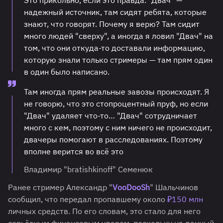
Это прикольно, если это правда. "Двач" —
надежный источник, там сидят ребята, которые
знают, что говорят. Почему я верю? Там сидит
много людей "сверху", а иногда я ловил "Двач" на
том, что они откуда-то доставали информацию,
которую знали только стримеры — там прям один
в один было написано.
Там иногда прям реальные завозы происходят. Я
не говорю, что это стопроцентный пруф, но если
"Двач" удаляет что-то… "Двач" сотрудничает
много с кем, поэтому с ним ничего не происходит,
двачеры помогают в расследованиях. Поэтому
вполне верится во всё это
Владимир "bratishkinoff" Семенюк
Ранее стример Александр "
VooDooSh
" Шальчинов
сообщил, что передал пропавшему около
₽150 млн
личных средств. По его словам, это стало для него