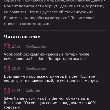
серьёзным финансовым ударом, поскольку на данный
момент возможности вернуть деньги нет и, вероятно,
не появится. Что вы думаете об этой ситуации?
Верите ли вы подобным историям? Пишите своё
мнение в комментариях.
Читать по теме
|
27.05
Сообщество
VooDooSh раскрыл финансовые потери после
исчезновения Insider: "Подпрогорел знатно"
|
25.05
Сообщество
Братишкин о пропаже стримера Insider: "Если он
сидит где-то привязанный, то счет идет на минуты"
|
24.05
Событие
SilverName о том, как Insider мог обманывать
блогеров: "Он обещал своим вкладчикам по 40%
годовых"