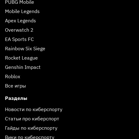
PUBG Mobile
Mobile Legends
Apex Legends
Overwatch 2
EA Sports FC
Rainbow Six Siege
Rocket League
Genshin Impact
Roblox
Все игры
Разделы
Новости по киберспорту
Статьи про киберспорт
Гайды по киберспорту
Вики по киберспорту