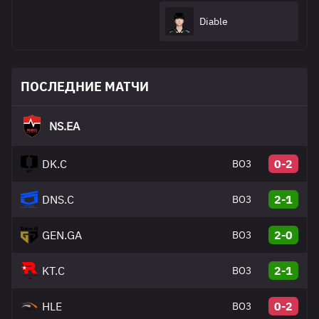
Diable
ПОСЛЕДНИЕ МАТЧИ
NS.EA
DK.C
0-2
BO3
DNS.C
2-1
BO3
GEN.GA
2-0
BO3
KT.C
2-1
BO3
HLE
0-2
BO3