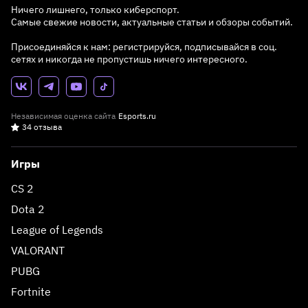
Ничего лишнего, только киберспорт.
Самые свежие новости, актуальные статьи и обзоры событий.
Присоединяйся к нам: регистрируйся, подписывайся в соц.
сетях и никогда не пропустишь ничего интересного.
Независимая оценка сайта
Esports.ru
34 отзыва
Игры
CS 2
Dota 2
League of Legends
VALORANT
PUBG
Fortnite