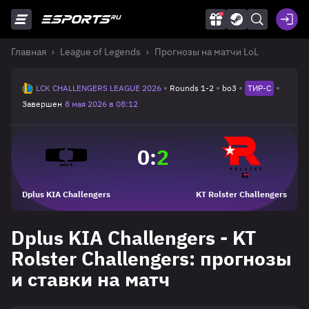
Главная
League of Legends
Прогнозы на матчи LoL
LCK CHALLENGERS LEAGUE 2026
Rounds 1-2
bo3
ТИР-C
Завершен
8 мая 2026 в 08:12
0
:
2
Dplus KIA Challengers
KT Rolster Challengers
Dplus KIA Challengers - KT
Rolster Challengers: прогнозы
и ставки на матч