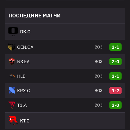
ПОСЛЕДНИЕ МАТЧИ
DK.C
GEN.GA
2-1
BO3
NS.EA
2-0
BO3
HLE
2-1
BO3
KRX.C
1-2
BO3
T1.A
2-0
BO3
KT.C