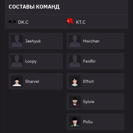
СОСТАВЫ КОМАНД
DK.C
KT.C
Jaehyuk
Hwichan
Loopy
FenRir
Sharvel
Effort
Sylvie
Pollu