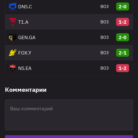
DNS.C
2-0
BO3
T1.A
1-2
BO3
GEN.GA
2-0
BO3
FOX.Y
2-1
BO3
NS.EA
1-2
BO3
Комментарии