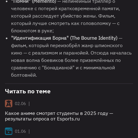
"Помни" (Memento)
— нелинейный триллер о
человеке с потерей кратковременной памяти,
который расследует убийство жены. Фильм,
который лучше смотреть как головоломку — с
блокнотом в руке;
"Идентификация Борна" (The Bourne Identity)
—
фильм, который переизобрёл жанр шпионского
кино — с реализмом и паранойей. Отсюда началась
новая волна боевиков более приземлённых по
сравнению с "Бонадианой" и с минимальной
болтовнёй.
Читать по теме
|
02.06
Какое аниме смотрят студенты в 2025 году —
результаты опроса от Esports.ru
|
01.06