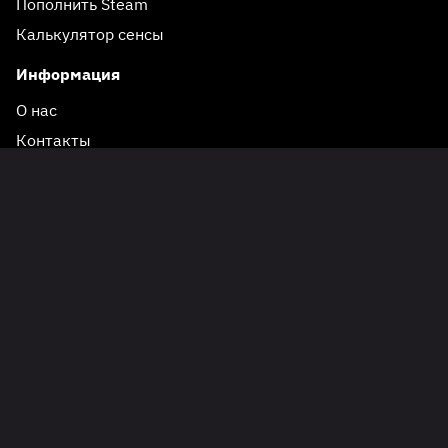
Пополнить Steam
Калькулятор сенсы
Информация
Реклама 18+
О нас
Контакты
Вакансии
Пользовательское соглашение
Политика конфиденциальности
© 2020-2026 Esports.ru,
qq@esports.ru
Сайт носит информационный характер. Перепечатка
материалов сайта разрешена только с активной ссылкой на
первоисточник.
Отдельные материалы сайта могут содержать информацию,