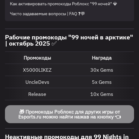
Как активировать промокоды Роблокс "99 ночей" 💎
Часто задаваемые вопросы | FAQ ❓💬
Рабочие промокоды "99 ночей в арктике"
| октябрь 2025 ✅
Промокоды
Награда
X5000LIKEZ
30х Gems
UncleDevs
5х Gems
Release
10х Gems
🎁 Промокоды Роблокс для других игры от
Esports.ru можно найти нажав на кнопку 👈
Неактивные промокоды для 99 Nights in