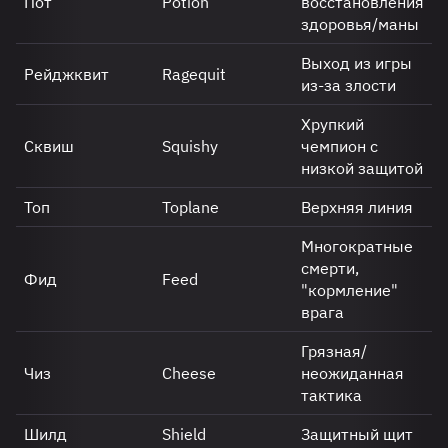
Пот
Potion
восстановления
здоровья/маны
Выход из игры
Рейджквит
Ragequit
из-за злости
Хрупкий
Сквиш
Squishy
чемпион с
низкой защитой
Топ
Toplane
Верхняя линия
Многократные
смерти,
Фид
Feed
"кормление"
врага
Грязная/
Чиз
Cheese
неожиданная
тактика
Шилд
Shield
Защитный щит