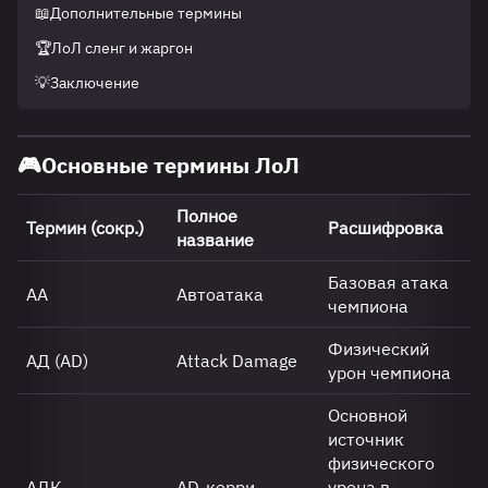
📖Дополнительные термины
🏆ЛоЛ сленг и жаргон
💡Заключение
🎮
Основные термины ЛоЛ
Полное
Термин (сокр.)
Расшифровка
название
Базовая атака
АА
Автоатака
чемпиона
Физический
АД (AD)
Attack Damage
урон чемпиона
Основной
источник
физического
АДК
AD-керри
урона в