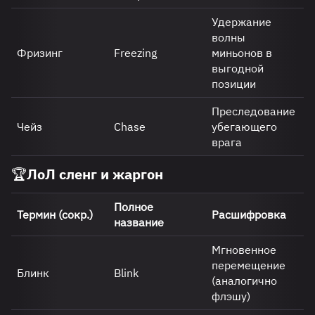
Удержание
волны
Фризинг
Freezing
миньонов в
выгодной
позиции
Преследование
Чейз
Chase
убегающего
врага
🏆ЛоЛ сленг и жаргон
Полное
Термин (сокр.)
Расшифровка
название
Мгновенное
перемещение
Блинк
Blink
(аналогично
флэшу)