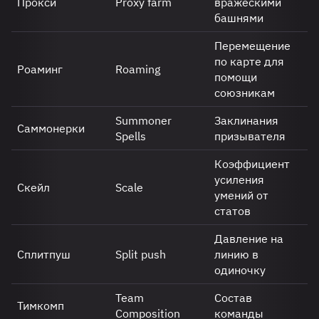
Прокси
Proxy farm
вражескими
башнями
Перемещение
по карте для
Роаминг
Roaming
помощи
союзникам
Summoner
Заклинания
Саммонерки
Spells
призывателя
Коэффициент
усиления
Скейл
Scale
умений от
статов
Давление на
Сплитпуш
Split push
линию в
одиночку
Team
Состав
Тимкомп
Composition
команды