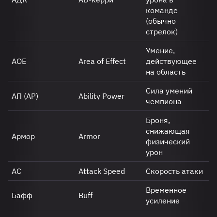
команде
(обычно
стрелок)
Умение,
АОЕ
Area of Effect
действующее
на область
Сила умений
АП (AP)
Ability Power
чемпиона
Броня,
снижающая
Армор
Armor
физический
урон
АС
Attack Speed
Скорость атаки
Временное
Бафф
Buff
усиление