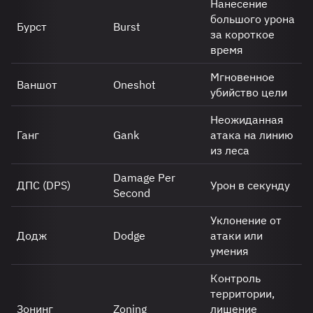
Нанесение
большого урона
Бурст
Burst
за короткое
время
Мгновенное
Ваншот
Oneshot
убийство цели
Неожиданная
Ганг
Gank
атака на линию
из леса
Damage Per
ДПС (DPS)
Урон в секунду
Second
Уклонение от
Додж
Dodge
атаки или
умения
Контроль
территории,
Зонинг
Zoning
лишение