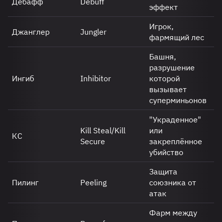
Дебафф
Debuff
эффект
Игрок,
Джанглер
Jungler
фармящий лес
Башня,
разрушение
Ингиб
Inhibitor
которой
вызывает
суперминьонов
"Украденное"
Kill Steal/Kill
или
КС
Secure
закреплённое
убийство
Защита
Пилинг
Peeling
союзника от
атак
Фарм между