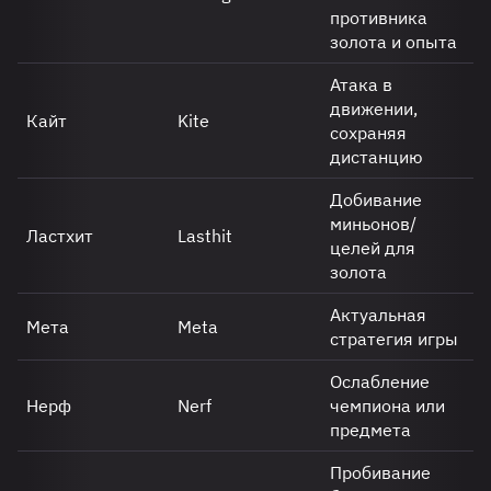
противника
золота и опыта
Атака в
движении,
Кайт
Kite
сохраняя
дистанцию
Добивание
миньонов/
Ластхит
Lasthit
целей для
золота
Актуальная
Мета
Meta
стратегия игры
Ослабление
Нерф
Nerf
чемпиона или
предмета
Пробивание