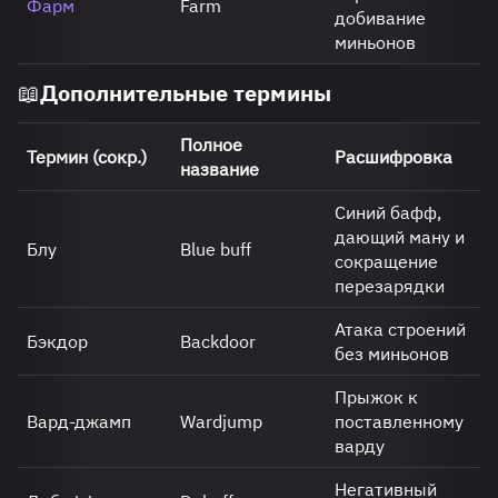
Фарм
Farm
добивание
миньонов
📖Дополнительные термины
Полное
Термин (сокр.)
Расшифровка
название
Синий бафф,
дающий ману и
Блу
Blue buff
сокращение
перезарядки
Атака строений
Бэкдор
Backdoor
без миньонов
Прыжок к
Вард-джамп
Wardjump
поставленному
варду
Негативный