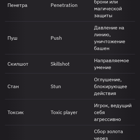
брони или
Пенетра
Penetration
магической
защиты
Давление на
линию,
Пуш
Push
уничтожение
башен
Направляемое
Скилшот
Skillshot
умение
Оглушение,
Стан
Stun
блокирующее
действия
Игрок, ведущий
Токсик
Toxic player
себя
агрессивно
Сбор золота
через