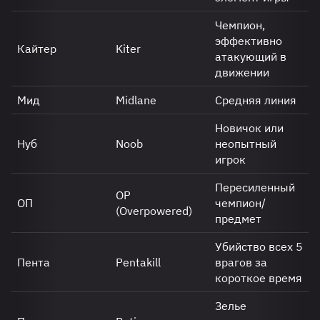
Чемпион,
эффективно
Кайтер
Kiter
атакующий в
движении
Мид
Midlane
Средняя линия
Новичок или
Нуб
Noob
неопытный
игрок
Пересиленный
OP
ОП
чемпион/
(Overpowered)
предмет
Убийство всех 5
Пента
Pentakill
врагов за
короткое время
Зелье