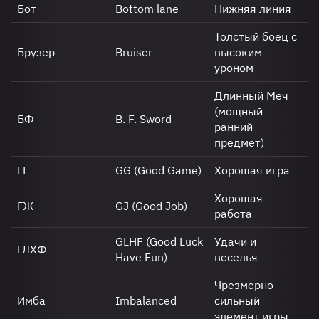
Бот
Bottom lane
Нижняя линия
Толстый боец с
Брузер
Bruiser
высоким
уроном
Длинный Меч
(мощный
БФ
B. F. Sword
ранний
предмет)
ГГ
GG (Good Game)
Хорошая игра
Хорошая
ГЖ
GJ (Good Job)
работа
GLHF (Good Luck
Удачи и
ГЛХФ
Have Fun)
веселья
Чрезмерно
Имба
Imbalanced
сильный
элемент игры