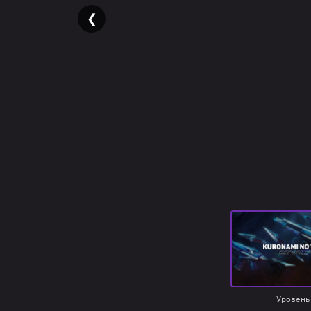
❮
Уровень