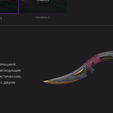
Уровень 2
 1
имацией.
 исходящие
истические.
 с двумя