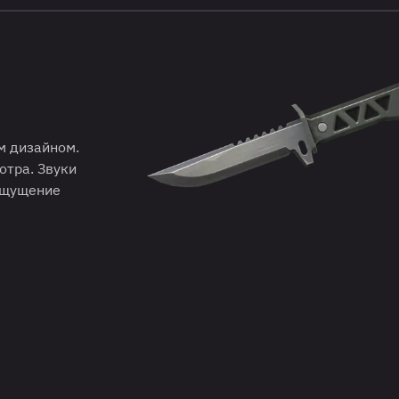
м дизайном.
отра. Звуки
ощущение