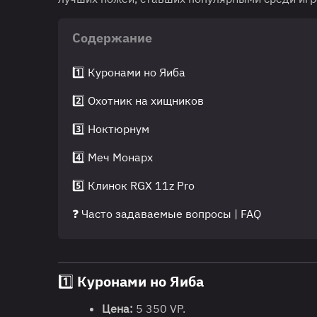
Содержание
1️⃣ Куронами но Яиба
2️⃣ Охотник на хищников
3️⃣ Ноктюрнум
4️⃣ Меч Монарх
5️⃣ Клинок RGX 11z Pro
❓ Часто задаваемые вопросы | FAQ
1️⃣ Куронами но Яиба
Цена:
5 350 VP.