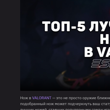
Нож в
VALORANT
— это не просто оружие ближне
подобранный нож может подчеркнуть ваш стат
лучших ножей, ставших популярными среди игр