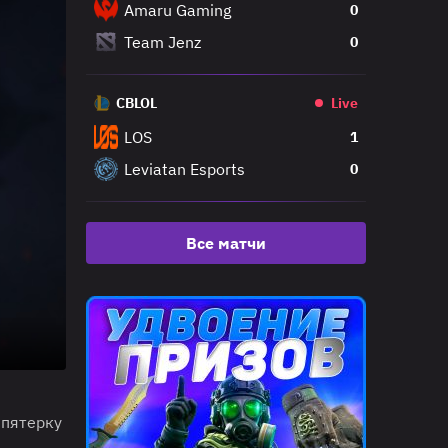
Amaru Gaming
0
Team Jenz
0
CBLOL
Live
LOS
1
Leviatan Esports
0
Все матчи
 пятерку