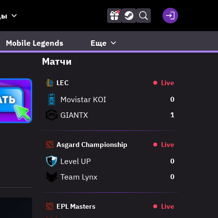
ды
Mobile Legends
Еще
Матчи
LEC
Live
Movistar KOI
0
GIANTX
1
Asgard Championship
Live
Level UP
0
Team Lynx
0
EPL Masters
Live