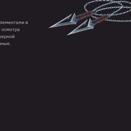
элементами в
и осмотра
черной
нные.