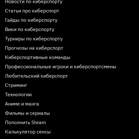
Новости по киберспорту
Статьи про киберспорт
Гайды по киберспорту
Вики по киберспорту
Турниры по киберспорту
Прогнозы на киберспорт
Киберспортивные команды
Профессиональные игроки и киберспортсмены
Любительский киберспорт
Стриминг
Технологии
Аниме и манга
Фильмы и сериалы
Пополнить Steam
Калькулятор сенсы