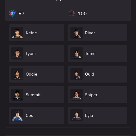
R7
100
Keine
River
Lyonz
Tomo
Oddie
Quid
Summit
Sniper
Ceo
Eyla