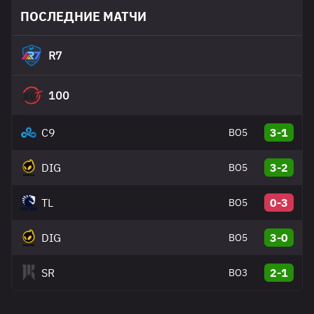
ПОСЛЕДНИЕ МАТЧИ
R7
100
C9
3-1
BO5
DIG
3-2
BO5
TL
0-3
BO5
DIG
3-0
BO5
SR
2-1
BO3