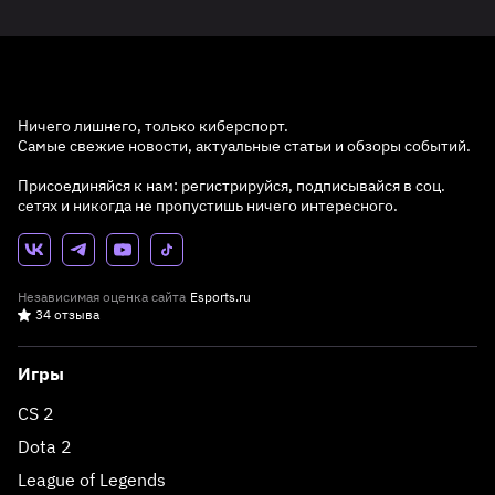
Ничего лишнего, только киберспорт.
Самые свежие новости, актуальные статьи и обзоры событий.
Присоединяйся к нам: регистрируйся, подписывайся в соц.
сетях и никогда не пропустишь ничего интересного.
Независимая оценка сайта
Esports.ru
34 отзыва
Игры
CS 2
Dota 2
League of Legends