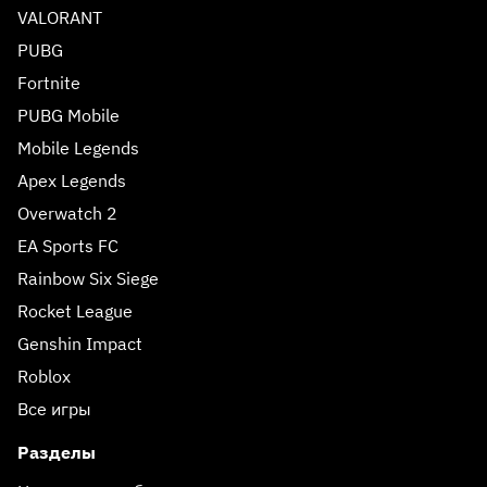
VALORANT
PUBG
Fortnite
PUBG Mobile
Mobile Legends
Apex Legends
Overwatch 2
EA Sports FC
Rainbow Six Siege
Rocket League
Genshin Impact
Roblox
Все игры
Разделы