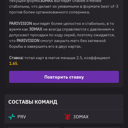
текущей формы
3DMAX
выглядят слабее и менее
стабильны, что делает их уязвимыми в формате best-of-3
против более организованного соперника.
PARIVISION
выглядят более целостно и стабильно, в то
время как
3DMAX
не всегда справляются с давлением и
допускают просадки по ходу серий, поэтому ожидается,
что
PARIVISION
смогут закрыть матч без затяжной
борьбы и завершить его в двух картах.
Ставка:
тотал карт в матче меньше 2.5, коэффициент
1.65
.
Повторить ставку
СОСТАВЫ КОМАНД
PRV
3DMAX