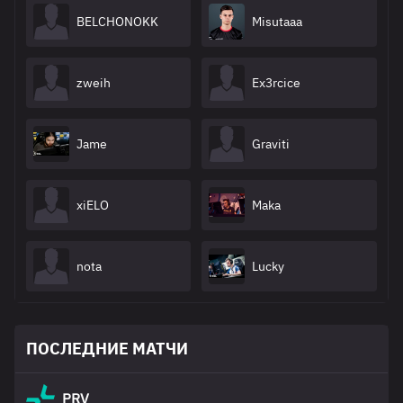
BELCHONOKK
Misutaaa
zweih
Ex3rcice
Jame
Graviti
xiELO
Maka
nota
Lucky
ПОСЛЕДНИЕ МАТЧИ
PRV