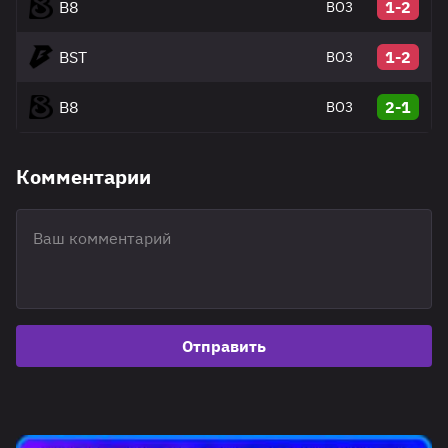
B8
1-2
BO3
BST
1-2
BO3
B8
2-1
BO3
Комментарии
Отправить