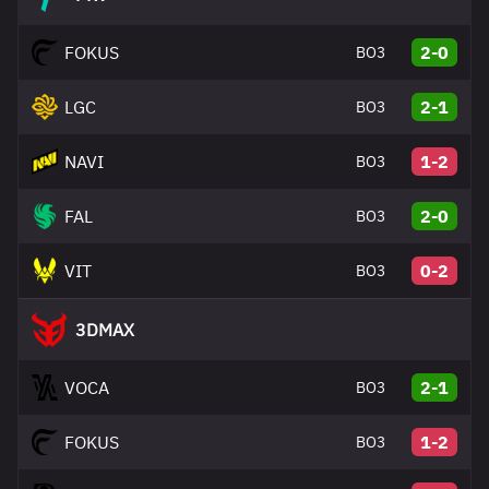
FOKUS
2-0
BO3
LGC
2-1
BO3
NAVI
1-2
BO3
FAL
2-0
BO3
VIT
0-2
BO3
3DMAX
VOCA
2-1
BO3
FOKUS
1-2
BO3