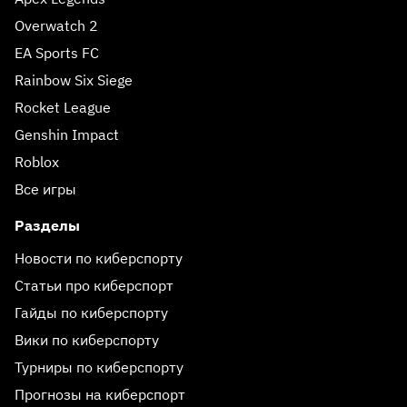
Overwatch 2
EA Sports FC
Rainbow Six Siege
Rocket League
Genshin Impact
Roblox
Все игры
Разделы
Новости по киберспорту
Статьи про киберспорт
Гайды по киберспорту
Вики по киберспорту
Турниры по киберспорту
Прогнозы на киберспорт