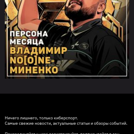
Ничего лишнего, только киберспорт.
Самые свежие новости, актуальные статьи и обзоры событий.