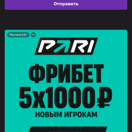
Отправить
Реклама 18+