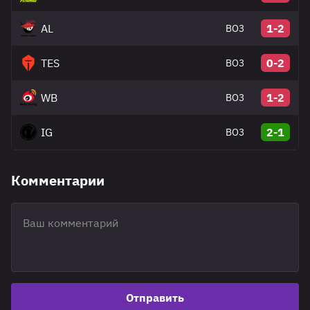
AL
1-2
BO3
TES
0-2
BO3
WB
1-2
BO3
IG
2-1
BO3
Комментарии
Отправить