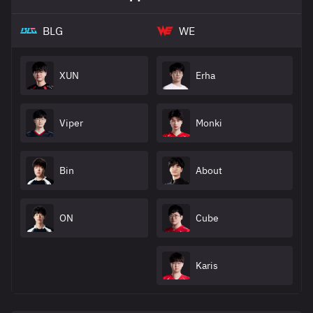
BLG
WE
XUN
Erha
Viper
Monki
Bin
About
ON
Cube
Karis