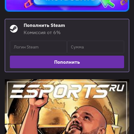
Пополнить Steam
Комиссия от 6%
Пополнить