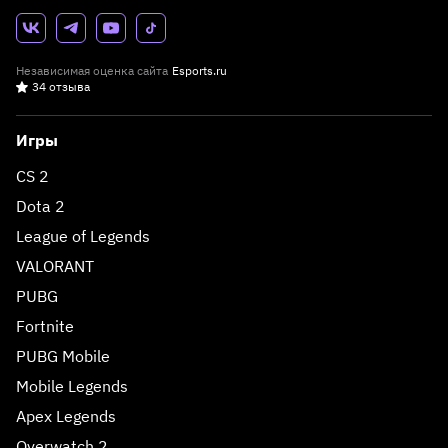
Независимая оценка сайта
Esports.ru
34 отзыва
Игры
CS 2
Dota 2
League of Legends
VALORANT
PUBG
Fortnite
PUBG Mobile
Mobile Legends
Apex Legends
Overwatch 2