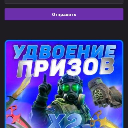
Отправить