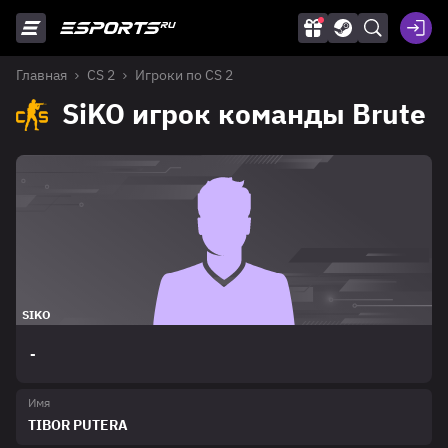
Главная
CS 2
Игроки по CS 2
SiKO игрок команды Brute
SIKO
-
Имя
TIBOR PUTERA