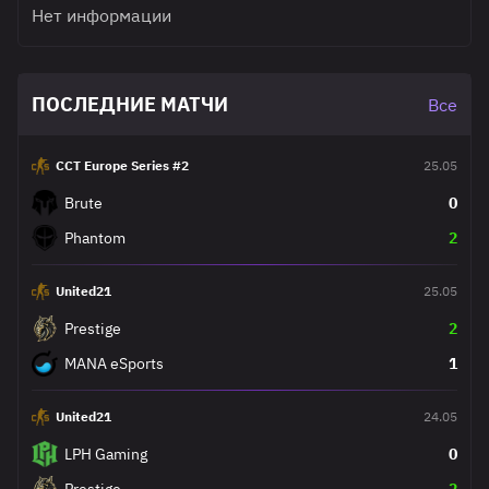
Нет информации
ПОСЛЕДНИЕ МАТЧИ
Все
CCT Europe Series #2
25.05
Brute
0
Phantom
2
United21
25.05
Prestige
2
MANA eSports
1
United21
24.05
LPH Gaming
0