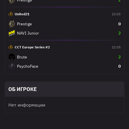
Prestige
2
United21
23.05
Prestige
0
NAVI Junior
2
CCT Europe Series #2
22.05
Brute
2
PsychoFace
0
ОБ ИГРОКЕ
Нет информации