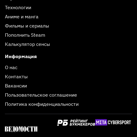
Технологии
Аниме и манга
Фильмы и сериалы
Пополнить Steam
Калькулятор сенсы
Информация
О нас
Контакты
Вакансии
Пользовательское соглашение
Политика конфиденциальности