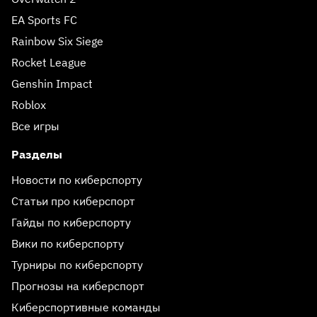
EA Sports FC
Rainbow Six Siege
Rocket League
Genshin Impact
Roblox
Все игры
Разделы
Новости по киберспорту
Статьи про киберспорт
Гайды по киберспорту
Вики по киберспорту
Турниры по киберспорту
Прогнозы на киберспорт
Киберспортивные команды