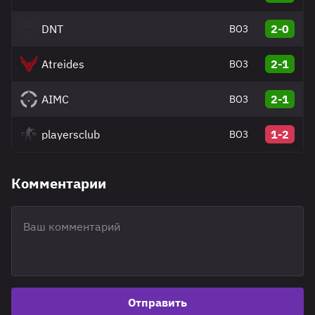
DNT
2-0
BO3
Atreides
2-1
BO3
AIMC
2-1
BO3
playersclub
1-2
BO3
Комментарии
Отправить