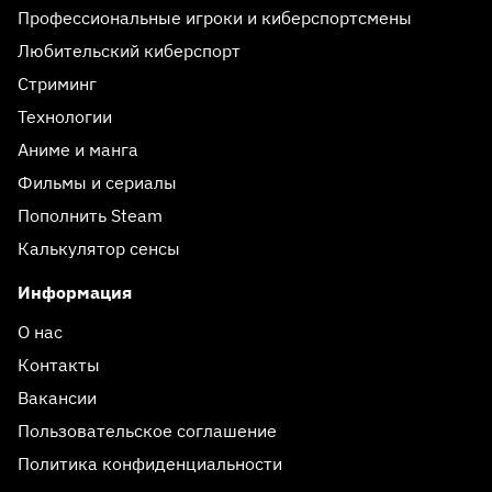
Профессиональные игроки и киберспортсмены
Любительский киберспорт
Стриминг
Технологии
Аниме и манга
Фильмы и сериалы
Пополнить Steam
Калькулятор сенсы
Информация
О нас
Контакты
Вакансии
Пользовательское соглашение
Политика конфиденциальности