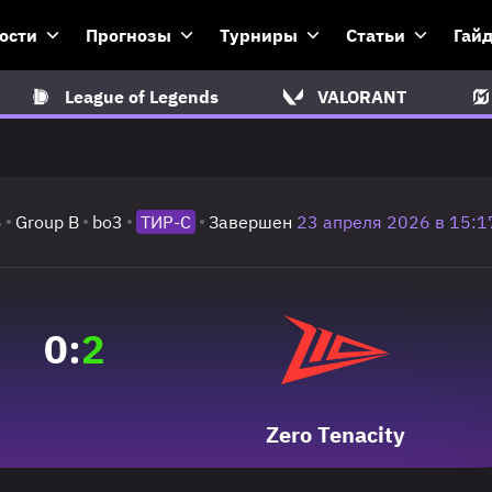
ости
Прогнозы
Турниры
Статьи
Гай
League of Legends
VALORANT
6
Group B
bo3
ТИР-C
Завершен
23 апреля 2026 в 15:1
0
:
2
Zero Tenacity