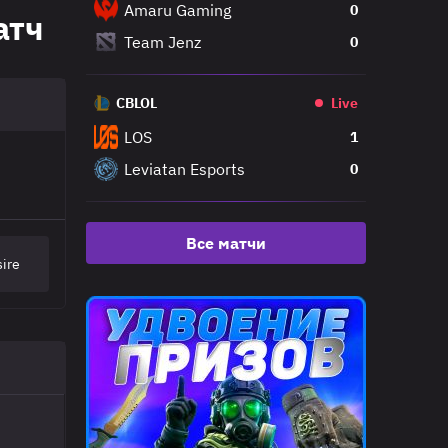
Amaru Gaming
0
атч
Team Jenz
0
CBLOL
Live
LOS
1
Leviatan Esports
0
Все матчи
ire