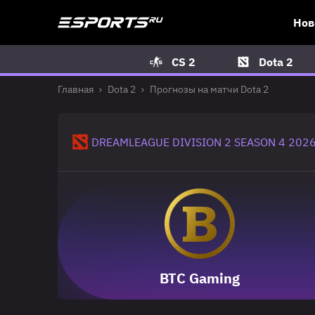
Нов
CS 2
Dota 2
Главная
Dota 2
Прогнозы на матчи Dota 2
DREAMLEAGUE DIVISION 2 SEASON 4 202
BTC Gaming