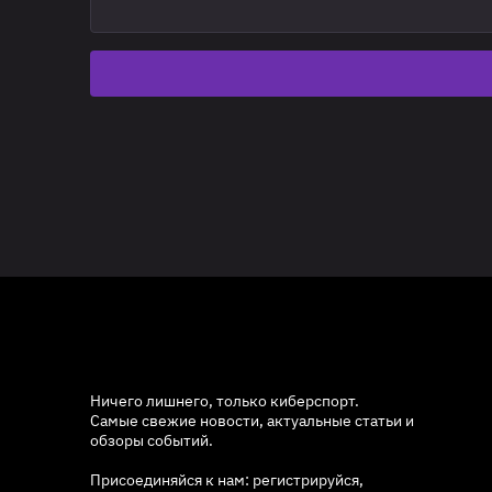
Ничего лишнего, только киберспорт.
Самые свежие новости, актуальные статьи и
обзоры событий.
Присоединяйся к нам: регистрируйся,