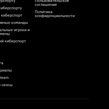
ерспорту
Пользовательское
соглашение
киберспорту
Политика
 киберспорт
конфиденциальности
ивные команды
льные игроки и
смены
ий киберспорт
га
ериалы
Steam
 сенсы