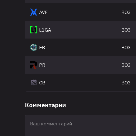
AVE
BO3
L1GA
BO3
EB
BO3
PR
BO3
CB
BO3
Комментарии