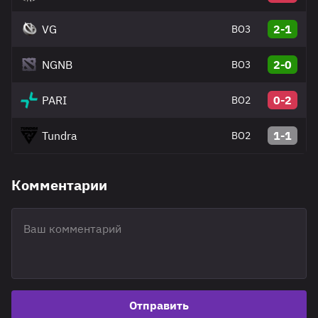
VG
2-1
BO3
NGNB
2-0
BO3
PARI
0-2
BO2
Tundra
1-1
BO2
Комментарии
Отправить