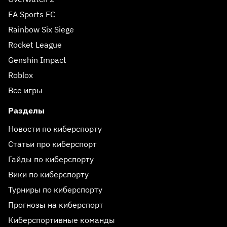
EA Sports FC
Rainbow Six Siege
Rocket League
Genshin Impact
Roblox
Все игры
Разделы
Новости по киберспорту
Статьи про киберспорт
Гайды по киберспорту
Вики по киберспорту
Турниры по киберспорту
Прогнозы на киберспорт
Киберспортивные команды