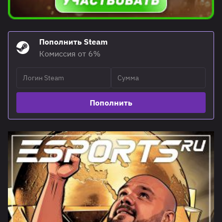
Пополнить Steam
Комиссия от 6%
Пополнить