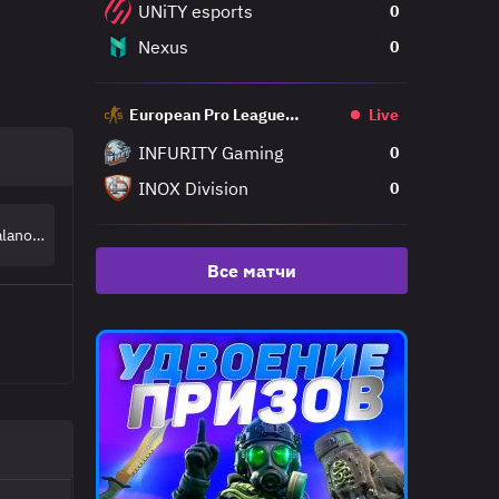
UNiTY esports
0
Nexus
0
European Pro League
Live
Regular
INFURITY Gaming
0
INOX Division
0
Koalanoob
Все матчи