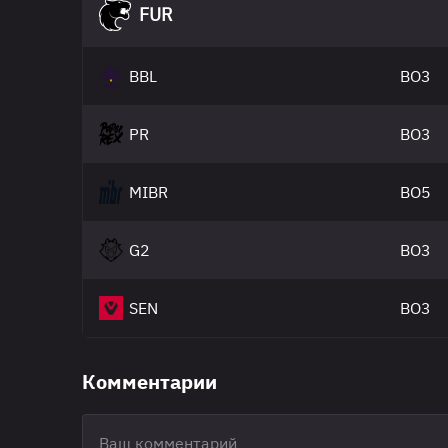
FUR
BBL
BO3
PR
BO3
MIBR
BO5
G2
BO3
SEN
BO3
Комментарии