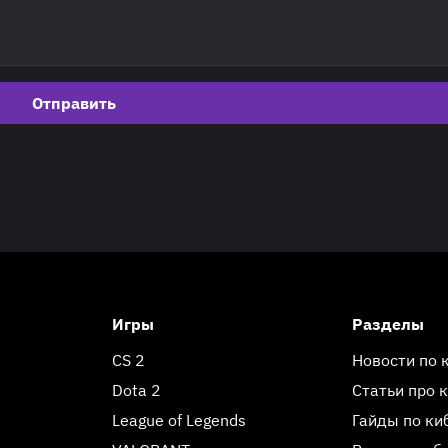
Отправить
Игры
Разделы
CS 2
Новости по 
Dota 2
Статьи про 
League of Legends
Гайды по ки