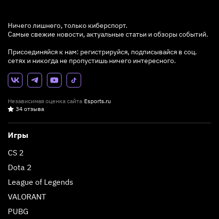
Ничего лишнего, только киберспорт.
Самые свежие новости, актуальные статьи и обзоры событий.
Присоединяйся к нам: регистрируйся, подписывайся в соц.
сетях и никогда не пропустишь ничего интересного.
Независимая оценка сайта
Esports.ru
34 отзыва
Игры
CS 2
Dota 2
League of Legends
VALORANT
PUBG