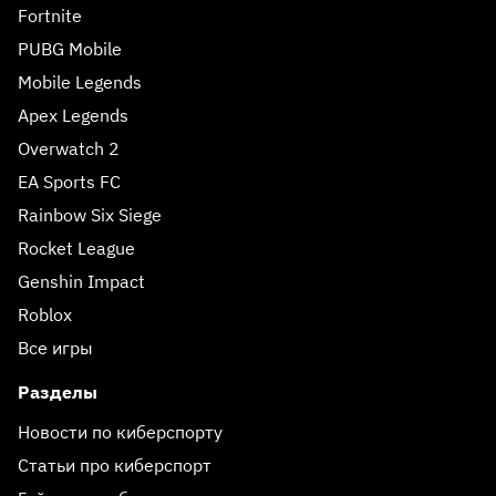
Fortnite
PUBG Mobile
Mobile Legends
Apex Legends
Overwatch 2
EA Sports FC
Rainbow Six Siege
Rocket League
Genshin Impact
Roblox
Все игры
Разделы
Новости по киберспорту
Статьи про киберспорт