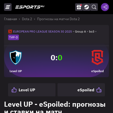
Главная
Dota 2
Прогнозы на матчи Dota 2
EUROPEAN PRO LEAGUE SEASON 30 2025
Group A
bo3
ТИР-D
0
:
0
Level UP
eSpoiled
Level UP
eSpoiled
Level UP - eSpoiled: прогнозы
и ставки на матч