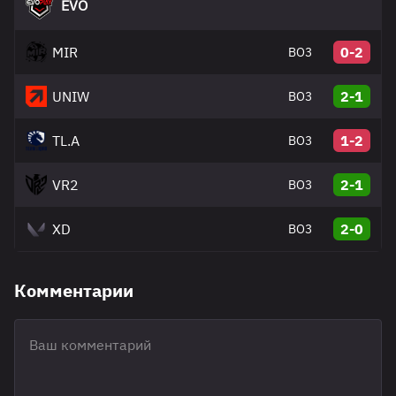
EVO
MIR
0-2
BO3
UNIW
2-1
BO3
TL.A
1-2
BO3
VR2
2-1
BO3
XD
2-0
BO3
Комментарии