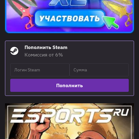
Пополнить Steam
Комиссия от 6%
Пополнить