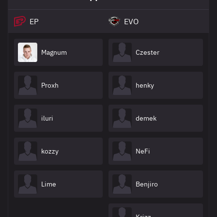
EP
EVO
Magnum
Czester
Proxh
henky
iluri
demek
kozzy
NeFi
Lime
Benjiro