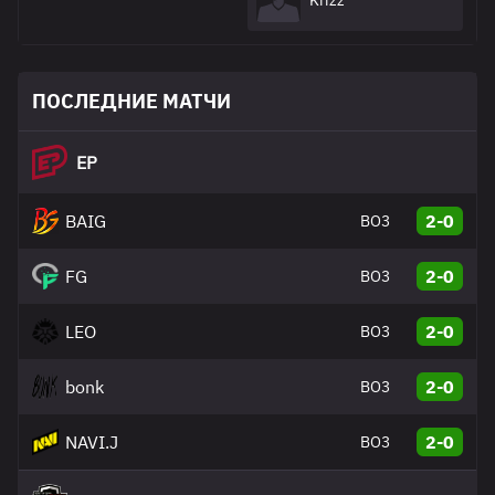
Krizz
ПОСЛЕДНИЕ МАТЧИ
EP
BAIG
2-0
BO3
FG
2-0
BO3
LEO
2-0
BO3
bonk
2-0
BO3
NAVI.J
2-0
BO3