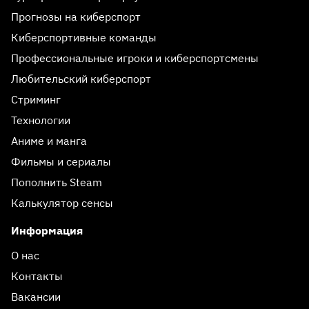
Прогнозы на киберспорт
Киберспортивные команды
Профессиональные игроки и киберспортсмены
Любительский киберспорт
Стриминг
Технологии
Аниме и манга
Фильмы и сериалы
Пополнить Steam
Калькулятор сенсы
Информация
О нас
Контакты
Вакансии