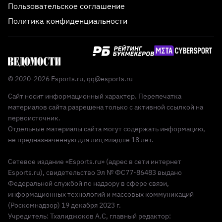
Пользовательское соглашение
Политика конфиденциальности
© 2020-2026 Esports.ru,
qq@esports.ru
Сайт носит информационный характер. Перепечатка
материалов сайта разрешена только с активной ссылкой на
первоисточник.
Отдельные материалы сайта могут содержать информацию,
не предназначенную для лиц младше 18 лет.
Сетевое издание «Esports.ru» (адрес в сети интернет
Esports.ru), свидетельство Эл № ФС77-86483 выдано
Федеральной службой по надзору в сфере связи,
информационных технологий и массовых коммуникаций
(Роскомнадзор) 19 декабря 2023 г.
Учредитель: Тхалиджоков А.С, главный редактор: