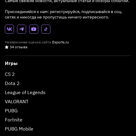
Самые свежие новости, актуальные статьи и обзоры событий.
Присоединяйся к нам: регистрируйся, подписывайся в соц.
сетях и никогда не пропустишь ничего интересного.
Независимая оценка сайта
Esports.ru
34 отзыва
Игры
CS 2
Dota 2
League of Legends
VALORANT
PUBG
Fortnite
PUBG Mobile