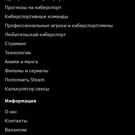
Прогнозы на киберспорт
Киберспортивные команды
Профессиональные игроки и киберспортсмены
Любительский киберспорт
Стриминг
Технологии
Аниме и манга
Фильмы и сериалы
Пополнить Steam
Калькулятор сенсы
Информация
О нас
Контакты
Вакансии