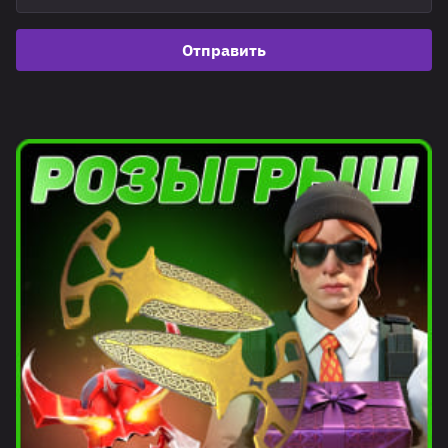
Отправить