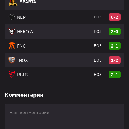
SPARTA
NEM
0-2
BO3
HERO.A
2-0
BO3
FNC
2-1
BO3
INOX
1-2
BO3
RBLS
2-1
BO3
Комментарии