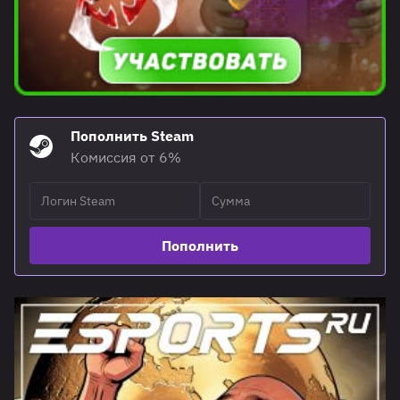
Пополнить Steam
Комиссия от 6%
Пополнить